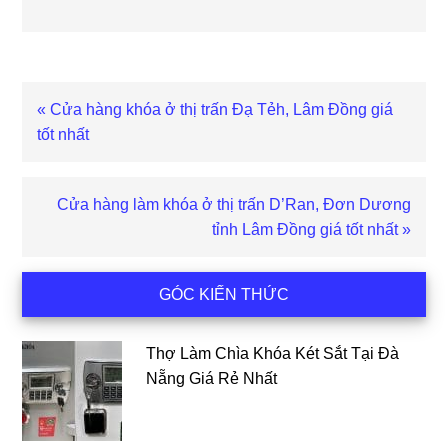
Bài
« Cửa hàng khóa ở thị trấn Đạ Tẻh, Lâm Đồng giá
viết
tốt nhất
trước
Bài
Cửa hàng làm khóa ở thị trấn D’Ran, Đơn Dương
viết
tỉnh Lâm Đồng giá tốt nhất »
sau
Sidebar
GÓC KIẾN THỨC
chính
Thợ Làm Chìa Khóa Két Sắt Tại Đà
Nẵng Giá Rẻ Nhất