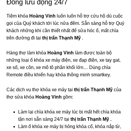
Đồng lưu động 24/7
Tiệm khóa
Hoàng Vinh
luôn luôn hỗ trợ cứu hộ dù cuộc
gọi của Quý khách tới lúc nửa đêm. Sẵn sàng hỗ trợ Quý
khách những khi cần thiết nhất để sửa hóc ổ, mất chìa
trên đường đi tại
thị trấn Thạnh Mỹ
.
Hàng thợ làm khóa
Hoàng Vinh
làm được toàn bộ
những loại ổ khóa xe máy điện, xe đạp điện, xe tay gat,
xe số, xe côn, xe mô tô phân khối lớn… Dùng chìa
Remote điều khiển hay khóa thông minh smartkey.
Các dịch vụ thợ khóa xe máy tại
thị trấn Thạnh Mỹ
của
thợ sửa khóa
Hoàng Vinh
gồm:
Làm lại chìa khóa xe máy lúc bị mất hết chìa khóa
tận nơi sẵn sàng 24/7 tại
thị trấn Thạnh Mỹ .
Làm ổ khóa xe máy bị hỏng khóa cổ, khóa nắp từ,