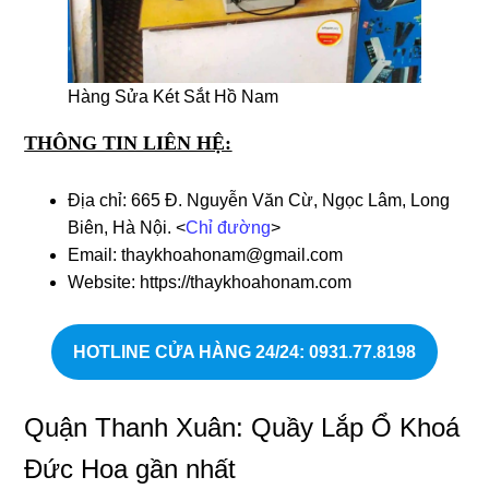
Hàng Sửa Két Sắt Hồ Nam
THÔNG TIN LIÊN HỆ:
Địa chỉ: 665 Đ. Nguyễn Văn Cừ, Ngọc Lâm, Long
Biên, Hà Nội. <
Chỉ đường
>
Email: thaykhoahonam@gmail.com
Website: https://thaykhoahonam.com
HOTLINE CỬA HÀNG 24/24
: 0931.77.8198
Quận Thanh Xuân: Quầy Lắp Ổ Khoá
Ðức Hoa gần nhất