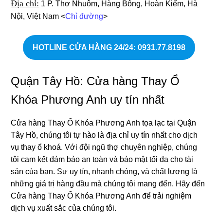
Địa chỉ:
1 P. Thợ Nhuộm, Hàng Bông, Hoàn Kiếm, Hà
Nội, Việt Nam <
Chỉ đường
>
HOTLINE CỬA HÀNG 24/24
: 0931.77.8198
Quận Tây Hồ: Cửa hàng Thay Ổ
Khóa Phương Anh uy tín nhất
Cửa hàng Thay Ổ Khóa Phương Anh tọa lạc tại Quận
Tây Hồ, chúng tôi tự hào là địa chỉ uy tín nhất cho dịch
vụ thay ổ khoá. Với đội ngũ thợ chuyên nghiệp, chúng
tôi cam kết đảm bảo an toàn và bảo mật tối đa cho tài
sản của bạn. Sự uy tín, nhanh chóng, và chất lượng là
những giá trị hàng đầu mà chúng tôi mang đến. Hãy đến
Cửa hàng Thay Ổ Khóa Phương Anh để trải nghiệm
dịch vụ xuất sắc của chúng tôi.