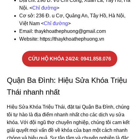
Địa chỉ: 298 Đ. Võ Chí Công, Xuân La, Tây Hồ, Hà
Nội. <
Chỉ đường
>
Cơ sở: 236 Đ. u Cơ, Quảng An, Tây Hồ, Hà Nội,
Việt Nam <
Chỉ đường
>
Email: thaykhoathephuong@gmail.com
Website: https://thaykhoathephuong.vn
CỨU HỘ KHÓA 24/24:
0941.858.076
Quận Ba Đình: Hiệu Sửa Khóa Triệu
Thái nhanh nhất
Hiệu Sửa Khóa Triệu Thái, đặt tại Quận Ba Đình, chúng
tôi tự hào là địa điểm nhanh nhất cho các dịch vụ sửa
khóa. Với đội ngũ thợ chuyên nghiệp, chúng tôi cam kết
giải quyết mọi vấn đề về khóa của bạn một cách nhanh
chóng và hiệu quả. Sự tận tâm và chuyên nghiệp là đặc