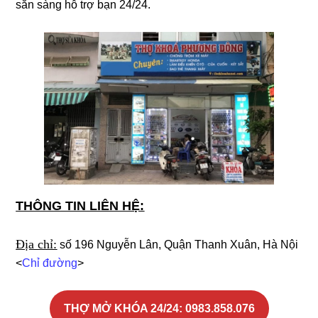
sẵn sàng hỗ trợ bạn 24/24.
THÔNG TIN LIÊN HỆ:
Địa chỉ:
số 196 Nguyễn Lân, Quận Thanh Xuân, Hà Nội
<
Chỉ đường
>
THỢ MỞ KHÓA 24/24
: 0983.858.076