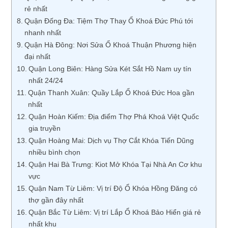
rẻ nhất
Quận Đống Đa: Tiệm Thợ Thay Ổ Khoá Ðức Phú tới
nhanh nhất
Quận Hà Đông: Nơi Sửa Ổ Khoá Thuận Phương hiện
đại nhất
Quận Long Biên: Hàng Sửa Két Sắt Hồ Nam uy tín
nhất 24/24
Quận Thanh Xuân: Quầy Lắp Ổ Khoá Ðức Hoa gần
nhất
Quận Hoàn Kiếm: Địa điểm Thợ Phá Khoá Việt Quốc
gia truyền
Quận Hoàng Mai: Dịch vụ Thợ Cắt Khóa Tiến Dũng
nhiều bình chọn
Quận Hai Bà Trưng: Kiot Mở Khóa Tại Nhà An Cơ khu
vực
Quận Nam Từ Liêm: Vị trí Độ Ổ Khóa Hồng Ðăng có
thợ gần đây nhất
Quận Bắc Từ Liêm: Vị trí Lắp Ổ Khoá Bảo Hiển giá rẻ
nhất khu