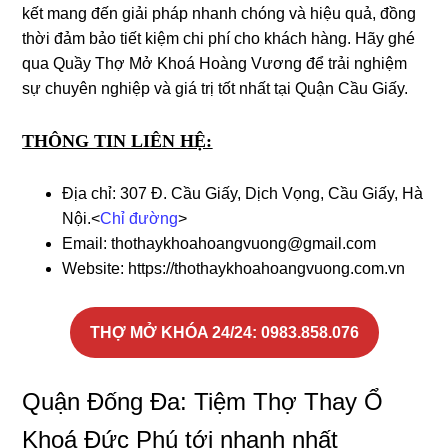
kết mang đến giải pháp nhanh chóng và hiệu quả, đồng
thời đảm bảo tiết kiệm chi phí cho khách hàng. Hãy ghé
qua Quầy Thợ Mở Khoá Hoàng Vương để trải nghiệm
sự chuyên nghiệp và giá trị tốt nhất tại Quận Cầu Giấy.
THÔNG TIN LIÊN HỆ:
Địa chỉ: 307 Đ. Cầu Giấy, Dịch Vọng, Cầu Giấy, Hà
Nội.<
Chỉ đường
>
Email: thothaykhoahoangvuong@gmail.com
Website: https://thothaykhoahoangvuong.com.vn
THỢ MỞ KHÓA 24/24
: 0983.858.076
Quận Đống Đa: Tiệm Thợ Thay Ổ
Khoá Ðức Phú tới nhanh nhất