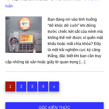
luận
Bạn đang rơi vào tình huống
“dở khóc dở cười” khi đứng
trước chiếc két sắt của mình mà
không thể mở được vì quên mật
khẩu hoặc mất chìa khóa? Đây
là một trải nghiệm cực kỳ căng
thẳng, đặc biệt khi bạn cần truy
cập những tài sản hoặc giấy tờ quan trọng […]
Trang
Trang
Trang
Trang
1
2
3
4
»
Sidebar
GÓC KIẾN THỨC