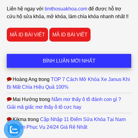
Footer
Liên hệ ngay với
timthosuakhoa.com
để được hỗ trợ
cứu hộ sửa khóa, mở khóa, làm chìa khóa nhanh nhất !!
MÃ ID BÀI VIẾT
MÃ ID BÀI VIẾT
BÌNH LUẬN MỚI NHẤT
Hoàng Ang
trong
TOP 7 Cách Mở Khóa Xe Janus Khi
Bị Mất Chìa Hiệu Quả 100%
Mai Hướng
trong
Nằm mơ thấy ô tô đánh con gì ?
Giải mã giấc mơ thấy ô tô cực hay
Kikma
trong
Cập Nhập 11 Điểm Sửa Khóa Tại Nam
Từ Liêm Phục Vụ 24/24 Giá Rẻ Nhất