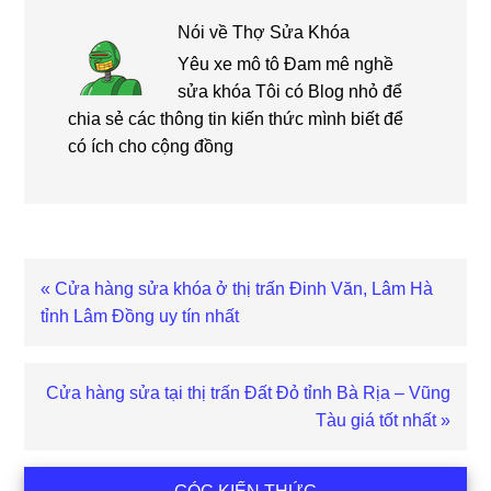
Nói về
Thợ Sửa Khóa
Yêu xe mô tô Đam mê nghề
sửa khóa Tôi có Blog nhỏ để
chia sẻ các thông tin kiến thức mình biết để
có ích cho cộng đồng
Bài
« Cửa hàng sửa khóa ở thị trấn Đinh Văn, Lâm Hà
viết
tỉnh Lâm Đồng uy tín nhất
trước
Bài
Cửa hàng sửa tại thị trấn Đất Đỏ tỉnh Bà Rịa – Vũng
viết
Tàu giá tốt nhất »
sau
Sidebar