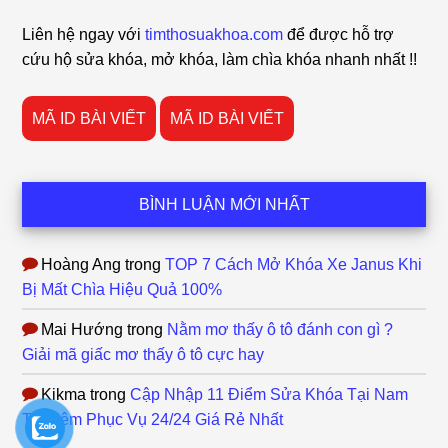
Footer
Liên hệ ngay với
timthosuakhoa.com
để được hỗ trợ
cứu hộ sửa khóa, mở khóa, làm chìa khóa nhanh nhất !!
MÃ ID BÀI VIẾT
MÃ ID BÀI VIẾT
BÌNH LUẬN MỚI NHẤT
Hoàng Ang
trong
TOP 7 Cách Mở Khóa Xe Janus Khi
Bị Mất Chìa Hiệu Quả 100%
Mai Hướng
trong
Nằm mơ thấy ô tô đánh con gì ?
Giải mã giấc mơ thấy ô tô cực hay
Kikma
trong
Cập Nhập 11 Điểm Sửa Khóa Tại Nam
Từ Liêm Phục Vụ 24/24 Giá Rẻ Nhất