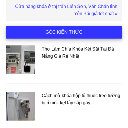
Bài
Cửa hàng khóa ở thị trấn Liên Sơn, Văn Chấn tỉnh
viết
Yên Bái giá tốt nhất »
sau
Sidebar
GÓC KIẾN THỨC
chính
Thợ Làm Chìa Khóa Két Sắt Tại Đà
Nẵng Giá Rẻ Nhất
Cách mở khóa hộp tủ thuốc treo tường
bị rỉ mốc kẹt lẫy sập gãy