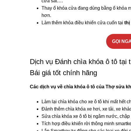
cửa sắt….
Thay ổ khóa cửa đang dùng bằng ổ khóa mớ
hơn.
Làm thêm khóa điều khiển cửa cuốn tại
thị
GỌI NGA
Dịch vụ Đánh chìa khóa ô tô tại 
Bái giá tốt chính hãng
Các dịch vụ về chìa khóa ô tô của Thợ sửa k
Làm lại chìa khóa cho xe ô tô khi mất hết ch
Đánh thêm chìa khóa xe hơi, xe tải, xe khá
Sửa chìa khóa xe ô tô bị ngâm nước, chậ
Tích hợp điều khiển rời thông minh smartke
Lắp Smartkey tự động cho các loại xe đời 