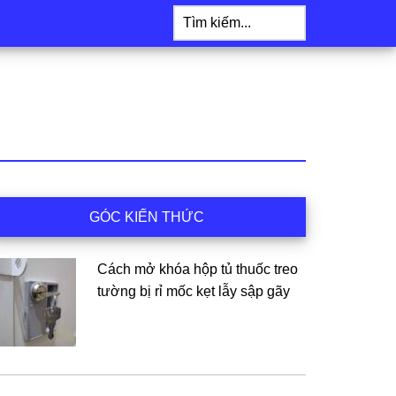
Tìm
kiếm...
idebar
GÓC KIẾN THỨC
hính
Cách mở khóa hộp tủ thuốc treo
tường bị rỉ mốc kẹt lẫy sập gãy