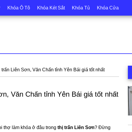
y
Khóa Ô Tô
Khóa Két Sắt
Khóa Tủ
Khóa Cửa
S
trấn Liên Sơn, Văn Chấn tỉnh Yên Bái giá tốt nhất
c
ơn, Văn Chấn tỉnh Yên Bái giá tốt nhất
ọi thợ làm khóa ở đâu trong
thị trấn Liên Sơn
? Đừng