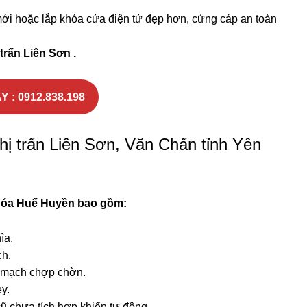
i hoặc lắp khóa cửa điện tử đẹp hơn, cứng cáp an toàn
 trấn Liên Sơn .
Y : 0912.838.198
thị trấn Liên Sơn, Văn Chấn tỉnh Yên
hóa
Huế Huyền
bao gồm:
ìa.
ch.
p mạch chợp chờn.
y.
cũ chưa tích hợp khiển tự động.