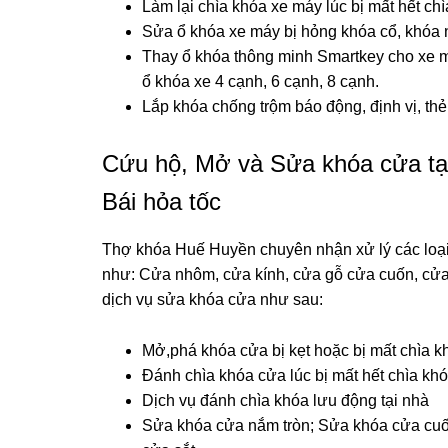
Làm lại chìa khóa xe máy lúc bị mất hết chì
Sửa ổ khóa xe máy bị hỏng khóa cổ, khóa n
Thay ổ khóa thông minh Smartkey cho xe 
ổ khóa xe 4 cạnh, 6 cạnh, 8 cạnh.
Lắp khóa chống trộm báo động, định vị, th
Cứu hộ, Mở và Sửa khóa cửa tại 
Bái hỏa tốc
Thợ khóa Huế Huyền chuyên nhận xử lý các loại 
như: Cửa nhôm, cửa kính, cửa gỗ cửa cuốn, c
dịch vụ sửa khóa cửa như sau:
Mở,phá khóa cửa bị kẹt hoặc bị mất chìa k
Đánh chìa khóa cửa lúc bị mất hết chìa kh
Dịch vụ đánh chìa khóa lưu động tại nhà
Sửa khóa cửa nắm tròn; Sửa khóa cửa cuố