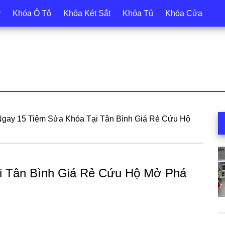
y
Khóa Ô Tô
Khóa Két Sắt
Khóa Tủ
Khóa Cửa
S
gay 15 Tiệm Sửa Khóa Tại Tân Bình Giá Rẻ Cứu Hộ
c
i Tân Bình Giá Rẻ Cứu Hộ Mở Phá