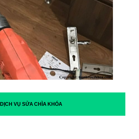
 DỊCH VỤ SỬA CHÌA KHÓA