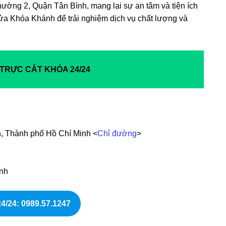
Phường 2, Quận Tân Bình, mang lại sự an tâm và tiện ích
a Khóa Khánh để trải nghiệm dịch vụ chất lượng và
 TRỰC CẮT KHÓA 24/24
h, Thành phố Hồ Chí Minh <
Chỉ đường
>
nh
4/24
: 0989.57.1247