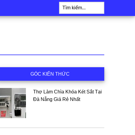
Tìm
kiếm...
idebar
GÓC KIẾN THỨC
hính
Thợ Làm Chìa Khóa Két Sắt Tại
Đà Nẵng Giá Rẻ Nhất