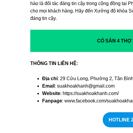
hào là đối tác đáng tin cậy trong cộng đồng tại 
cho mọi khách hàng. Hãy đến Xưởng độ khóa Sử
đáng tin cậy.
CÓ SẴN 4 THỢ
THÔNG TIN LIÊN HỆ:
Địa chỉ
: 29 Cửu Long, Phường 2, Tân Bìn
Email
: suakhoakhanh@gmail.com
Website
: https://suakhoakhanh.com/
Fanpage
: www.facebook.com/suakhoakha
HOTLINE 2