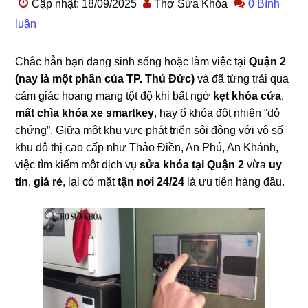
Cập nhật: 18/09/2025
Thợ Sửa Khóa
0 Bình
luận
Chắc hẳn bạn đang sinh sống hoặc làm việc tại
Quận 2
(nay là một phần của TP. Thủ Đức)
và đã từng trải qua
cảm giác hoang mang tột độ khi bất ngờ
kẹt khóa cửa
,
mất chìa khóa xe smartkey
, hay ổ khóa đột nhiên “dở
chứng”. Giữa một khu vực phát triển sôi động với vô số
khu đô thị cao cấp như Thảo Điền, An Phú, An Khánh,
việc tìm kiếm một dịch vụ
sửa khóa tại Quận 2
vừa
uy
tín
,
giá rẻ
, lại có mặt
tận nơi 24/24
là ưu tiên hàng đầu.