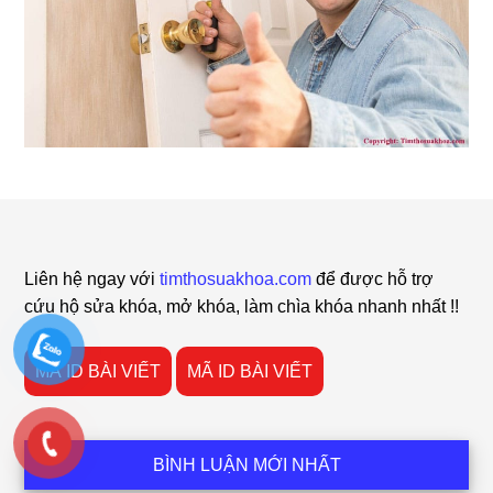
Footer
Liên hệ ngay với
timthosuakhoa.com
để được hỗ trợ
cứu hộ sửa khóa, mở khóa, làm chìa khóa nhanh nhất !!
MÃ ID BÀI VIẾT
MÃ ID BÀI VIẾT
BÌNH LUẬN MỚI NHẤT