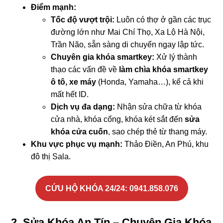
Điểm mạnh:
Tốc độ vượt trội:
Luôn có thợ ở gần các trục
đường lớn như Mai Chí Thọ, Xa Lộ Hà Nội,
Trần Não, sẵn sàng di chuyển ngay lập tức.
Chuyên gia khóa smartkey:
Xử lý thành
thạo các vấn đề về
làm chìa khóa smartkey
ô tô, xe máy
(Honda, Yamaha…), kể cả khi
mất hết ID.
Dịch vụ đa dạng:
Nhận sửa chữa từ khóa
cửa nhà, khóa cổng, khóa két sắt đến
sửa
khóa cửa cuốn
, sao chép thẻ từ thang máy.
Khu vực phục vụ mạnh:
Thảo Điền, An Phú, khu
đô thị Sala.
CỨU HỘ KHÓA 24/24:
0941.858.076
2. Sửa Khóa An Tín – Chuyên Gia Khóa