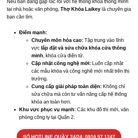
Nếu bạn đang gặp rắc rối với hệ thống khóa thông minh
tại nhà hoặc văn phòng,
Thợ Khóa Laikey
là chuyên gia
bạn cần tìm.
Điểm mạnh:
Chuyên môn hóa cao:
Tập trung vào lĩnh
vực
lắp đặt và sửa chữa khóa cửa thông
minh
, khóa cửa điện tử.
Cập nhật công nghệ mới:
Luôn cập nhật
các mẫu khóa và công nghệ mới nhất trên thị
trường.
Cung cấp giải pháp toàn diện:
Không chỉ
sửa chữa mà còn tư vấn nâng cấp hệ thống
khóa an toàn hơn.
Khu vực phục vụ mạnh:
Các khu đô thị mới, văn
phòng công ty tại Quận 2.
SỐ HOTLINE QUẦY 24/24
: 0916.57.1247