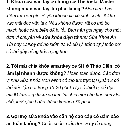
1. Khóa cửa vân tay ở chung cư The Vista, Masteri
không nhận vân tay, tôi phải làm gì?
Đầu tiên, hãy
kiểm tra xem pin có yếu không và vệ sinh sạch sẽ khu
vực mắt đọc vân tay. Nếu không được, rất có thể bo
mạch hoặc cảm biến đã bị lỗi. Bạn nên gọi ngay cho một
đơn vị chuyên về
sửa khóa điện tử
như Sửa Khóa An
Tín hay Laikey để họ kiểm tra và xử lý, tránh tự ý tháo dỡ
có thể gây hỏng hóc nặng hơn.
2. Tôi mất chìa khóa smartkey xe SH ở Thảo Điền, có
làm lại nhanh được không?
Hoàn toàn được. Các đơn
vị như Sửa Khóa Văn Minh có thợ túc trực tại Quận 2 có
thể đến tận nơi trong 15-20 phút. Họ có thiết bị để đọc
mã ID trực tiếp từ xe và làm lại chìa mới cho bạn ngay tại
chỗ, thời gian hoàn thành khoảng 30 phút.
3. Gọi thợ sửa khóa vào căn hộ cao cấp có đảm bảo
an toàn không?
Chắc chắn. Các đơn vị uy tín trong