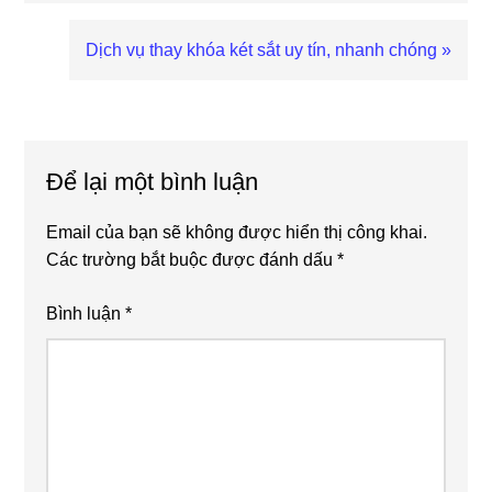
Bài
Dịch vụ thay khóa két sắt uy tín, nhanh chóng »
viết
sau
Reader
Interactions
Để lại một bình luận
Email của bạn sẽ không được hiển thị công khai.
Các trường bắt buộc được đánh dấu
*
Bình luận
*