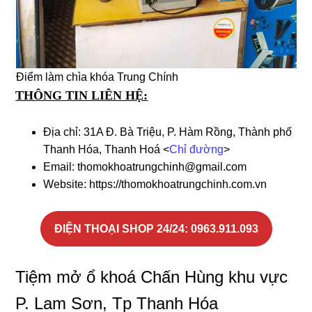
Điểm làm chìa khóa Trung Chính
THÔNG TIN LIÊN HỆ:
Địa chỉ: 31A Đ. Bà Triệu, P. Hàm Rồng, Thành phố
Thanh Hóa, Thanh Hoá <
Chỉ đường
>
Email: thomokhoatrungchinh@gmail.com
Website: https://thomokhoatrungchinh.com.vn
ĐIỆN THOẠI SHOP 24/24: 0963.911.093
Tiệm mở ổ khoá Chấn Hùng khu vực
P. Lam Sơn, Tp Thanh Hóa