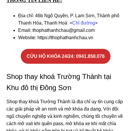
THÔNG TIN LIÊN HỆ:
Địa chỉ: 46b Ngô Quyền, P. Lam Sơn, Thành phố
Thanh Hóa, Thanh Hoá <
Chỉ đường
>
Email: thophathanhchau@gmail.com
Website: https://thophathanhchau.vn
CỨU HỘ KHÓA 24/24:
0941.858.076
Shop thay khoá Trường Thành tại
Khu đô thị Đông Sơn
Shop thay khoá Trường Thành là địa chỉ uy tín cung cấp
các giải pháp về an ninh và mở khóa đa dạng. Với đội
ngũ chuyên nghiệp và kinh nghiệm, chúng tôi chuyên về
cách mở vali khi quên pass, mở khóa xe khi mất chìa
khóa, xử lý khóa nắm tròn bị kẹt và kỹ thuật bẻ khóa