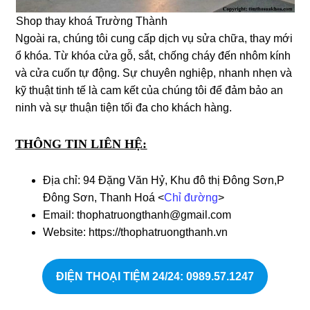
Shop thay khoá Trường Thành
Ngoài ra, chúng tôi cung cấp dịch vụ sửa chữa, thay mới
ổ khóa. Từ khóa cửa gỗ, sắt, chống cháy đến nhôm kính
và cửa cuốn tự động. Sự chuyên nghiệp, nhanh nhẹn và
kỹ thuật tinh tế là cam kết của chúng tôi để đảm bảo an
ninh và sự thuận tiện tối đa cho khách hàng.
THÔNG TIN LIÊN HỆ:
Địa chỉ: 94 Đặng Văn Hỷ, Khu đô thị Đông Sơn,P
Đông Sơn, Thanh Hoá <
Chỉ đường
>
Email: thophatruongthanh@gmail.com
Website: https://thophatruongthanh.vn
ĐIỆN THOẠI TIỆM 24/24: 0989.57.1247