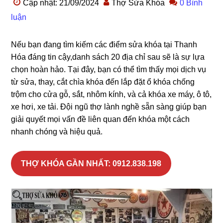
Cập nhật: 21/09/2024
Thợ Sửa Khóa
0 Bình
luận
Nếu bạn đang tìm kiếm các điểm sửa khóa tại Thanh
Hóa đáng tin cậy,danh sách 20 địa chỉ sau sẽ là sự lựa
chọn hoàn hảo. Tại đây, bạn có thể tìm thấy mọi dịch vụ
từ sửa, thay, cắt chìa khóa đến lắp đặt ổ khóa chống
trộm cho cửa gỗ, sắt, nhôm kính, và cả khóa xe máy, ô tô,
xe hơi, xe tải. Đội ngũ thợ lành nghề sẵn sàng giúp bạn
giải quyết mọi vấn đề liên quan đến khóa một cách
nhanh chóng và hiệu quả.
THỢ KHÓA GẦN NHẤT: 0912.838.198