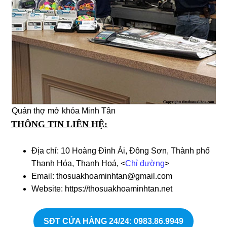
Quán thợ mở khóa Minh Tân
THÔNG TIN LIÊN HỆ:
Địa chỉ: 10 Hoàng Đình Ái, Đông Sơn, Thành phố
Thanh Hóa, Thanh Hoá, <
Chỉ đường
>
Email: thosuakhoaminhtan@gmail.com
Website: https://thosuakhoaminhtan.net
SĐT CỬA HÀNG 24/24
: 0983.86.9949