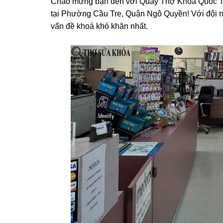
Chào mừng bạn đến với Quầy Thợ Khoá Quốc Thà
tại Phường Cầu Tre, Quận Ngô Quyền! Với đội ngũ
vấn đề khoá khó khăn nhất.