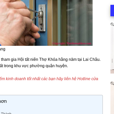
àng
tham gia Hội tất niên Thợ Khóa hằng năm tại Lai Châu.
ất trong khu vực phường quận huyện.
iểm kinh doanh tốt nhất các bạn hãy liên hệ Hotline cửa
hơn
c Thành