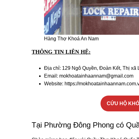
Hàng Thợ Khoá An Nam
THÔNG TIN LIÊN HỆ:
Địa chỉ: 129 Ngô Quyền, Đoàn Kết, Thị xã 
Email: mokhoatainhaannam@gmail.com
Website: https://mokhoatainhaannam.com.
CỨU HỘ KHÓA
Tại Phường Đông Phong có Q