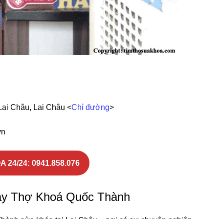
Lai Châu, Lai Châu <
Chỉ đường
>
vn
 24/24:
0941.858.076
uầy Thợ Khoá Quốc Thành