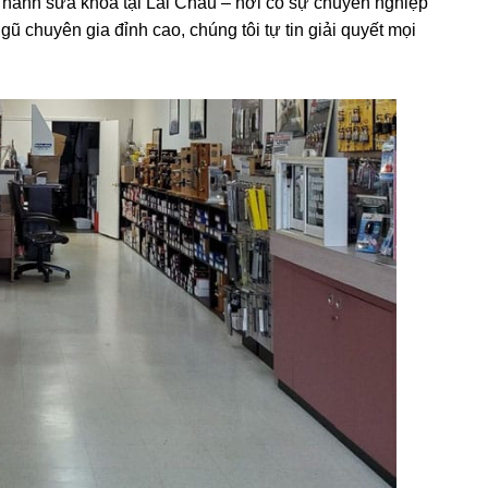
nh sửa khóa tại Lai Châu – nơi có sự chuyên nghiệp
 chuyên gia đỉnh cao, chúng tôi tự tin giải quyết mọi