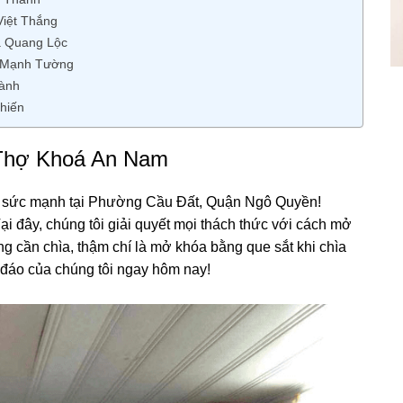
Việt Thắng
hà Quang Lộc
t Mạnh Tường
hành
hiến
g Thợ Khoá An Nam
 sức mạnh tại Phường Cầu Đất, Quận Ngô Quyền!
ại đây, chúng tôi giải quyết mọi thách thức với cách mở
ng cần chìa, thậm chí là mở khóa bằng que sắt khi chìa
áo của chúng tôi ngay hôm nay!