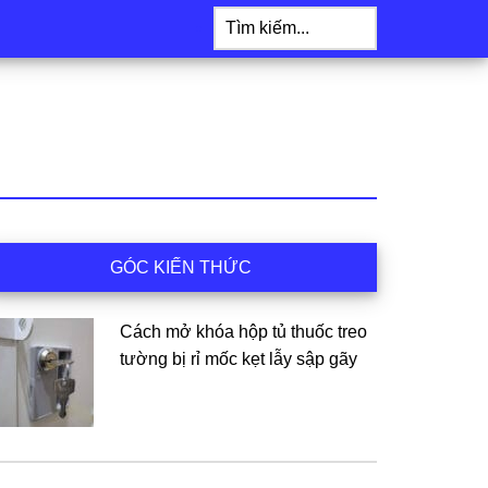
Tìm
kiếm...
idebar
GÓC KIẾN THỨC
hính
Cách mở khóa hộp tủ thuốc treo
tường bị rỉ mốc kẹt lẫy sập gãy