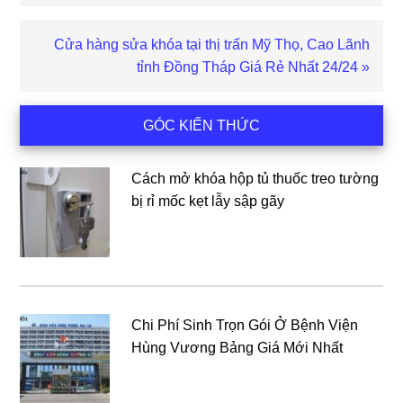
trước
Bài
Cửa hàng sửa khóa tại thị trấn Mỹ Thọ, Cao Lãnh
viết
tỉnh Đồng Tháp Giá Rẻ Nhất 24/24 »
sau
Sidebar
GÓC KIẾN THỨC
chính
Cách mở khóa hộp tủ thuốc treo tường
bị rỉ mốc kẹt lẫy sập gãy
Chi Phí Sinh Trọn Gói Ở Bệnh Viện
Hùng Vương Bảng Giá Mới Nhất