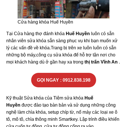
Cửa hàng khóa Huế Huyền
Tại Cửa hàng thợ đánh khóa
Huế Huyền
luôn có sẵn
nhân viên sửa khóa sẵn sàng phục vụ khi bạn muốn xử
lý các vấn đề về khóa.Trang bị trên xe luôn luôn có sẵn
những bộ máy,công cụ sửa khóa để hỗ trợ tận nơi cho
mọi khách hàng dù ở gần hay xa trong
thị trấn Vĩnh An
.
GỌI NGAY : 0912.838.198
Kỹ thuật Sửa khóa của Tiệm sửa khóa
Huế
Huyền
được đào tạo bàn bản và sử dụng những công
nghệ làm chìa khóa, setup chíp từ, nổ máy các loại xe ô
tô, mô tô, chìa thông minh Smartkey. Lập trình điều khiển
cửa cuốn tự động, cửa tự động cổng ra vào.