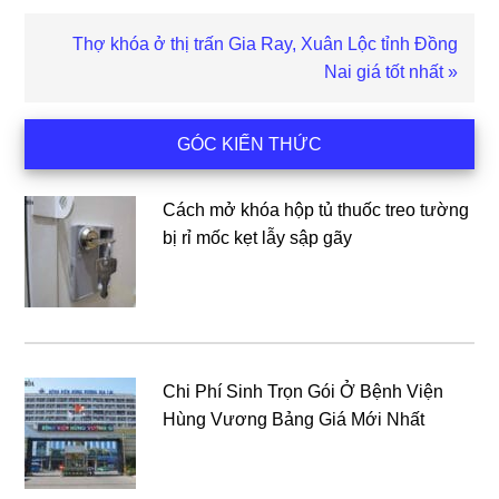
Bài
Thợ khóa ở thị trấn Gia Ray, Xuân Lộc tỉnh Đồng
viết
Nai giá tốt nhất »
sau
Sidebar
GÓC KIẾN THỨC
chính
Cách mở khóa hộp tủ thuốc treo tường
bị rỉ mốc kẹt lẫy sập gãy
Chi Phí Sinh Trọn Gói Ở Bệnh Viện
Hùng Vương Bảng Giá Mới Nhất