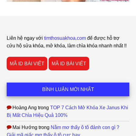
Footer
Liên hệ ngay với
timthosuakhoa.com
để được hỗ trợ
cứu hộ sửa khóa, mở khóa, làm chìa khóa nhanh nhất !!
MÃ ID BÀI VIẾT
MÃ ID BÀI VIẾT
BÌNH LUẬN MỚI NHẤT
Hoàng Ang
trong
TOP 7 Cách Mở Khóa Xe Janus Khi
Bị Mất Chìa Hiệu Quả 100%
Mai Hướng
trong
Nằm mơ thấy ô tô đánh con gì ?
Giải mã giấc mơ thấy ô tô cực hay