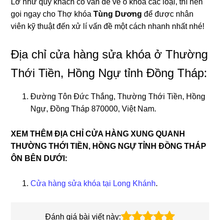
Lỡ như quý khách có vấn để về ổ khóa các loại, thì nên
gọi ngay cho Thợ khóa
Tùng Dương
để được nhân
viên kỹ thuật đến xử lí vấn đề một cách nhanh nhất nhé!
Địa chỉ cửa hàng sửa khóa ở Thường
Thới Tiền, Hồng Ngự tỉnh Đồng Tháp:
Đường Tôn Đức Thắng, Thường Thới Tiền, Hồng
Ngự, Đồng Tháp 870000, Việt Nam.
XEM THÊM ĐỊA CHỈ CỬA HÀNG XUNG QUANH
THƯỜNG THỚI TIỀN, HỒNG NGỰ TỈNH ĐỒNG THÁP
ÔN BÊN DƯỚI:
Cửa hàng sửa khóa tại Long Khánh
.
Đánh giá bài viết này: