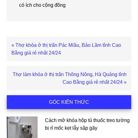
có ích cho cộng đồng
Bài
« Thợ khóa ở thị trấn Pác Miầu, Bảo Lâm tỉnh Cao
viết
Bằng giá rẻ nhất 24/24
trước
Bài
Thợ làm khóa ở thị trấn Thông Nông, Hà Quảng tỉnh
viết
Cao Bằng giá rẻ nhất 24/24 »
sau
Sidebar
GÓC KIẾN THỨC
chính
Cách mở khóa hộp tủ thuốc treo tường
bị rỉ mốc kẹt lẫy sập gãy