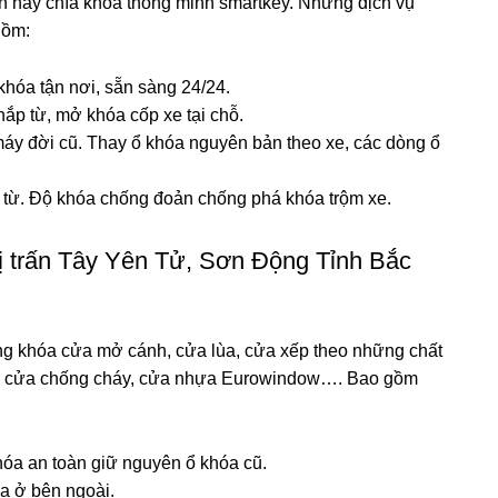
ển hay chìa khóa thông minh smartkey. Những dịch vụ
gồm:
khóa tận nơi, sẵn sàng 24/24.
ắp từ, mở khóa cốp xe tại chỗ.
áy đời cũ. Thay ổ khóa nguyên bản theo xe, các dòng ổ
ẻ từ. Độ khóa chống đoản chống phá khóa trộm xe.
ị trấn Tây Yên Tử, Sơn Động Tỉnh Bắc
g khóa cửa mở cánh, cửa lùa, cửa xếp theo những chất
n, cửa chống cháy, cửa nhựa Eurowindow…. Bao gồm
hóa an toàn giữ nguyên ổ khóa cũ.
óa ở bên ngoài.