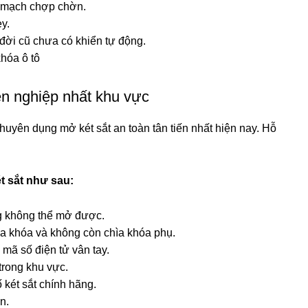
p mạch chợp chờn.
y.
đời cũ chưa có khiển tự động.
khóa ô tô
ên nghiệp nhất khu vực
uyên dụng mở két sắt an toàn tân tiến nhất hiện nay. Hỗ
t sắt như sau:
g không thể mở được.
hìa khóa và không còn chìa khóa phụ.
mã số điện tử vân tay.
trong khu vực.
 két sắt chính hãng.
n.