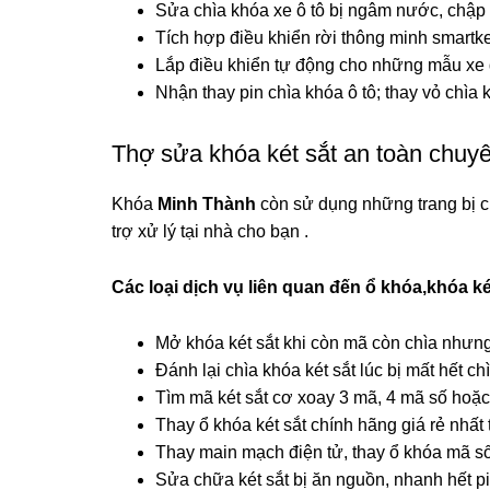
Sửa chìa khóa xe ô tô bị ngâm nước, chậ
Tích hợp điều khiển rời thông minh smartke
Lắp điều khiển tự động cho những mẫu xe 
Nhận thay pin chìa khóa ô tô; thay vỏ chìa 
Thợ sửa khóa két sắt an toàn chuy
Khóa
Minh Thành
còn sử dụng những trang bị ch
trợ xử lý tại nhà cho bạn .
Các loại dịch vụ liên quan đến ổ khóa,khóa ké
Mở khóa két sắt khi còn mã còn chìa nhưn
Đánh lại chìa khóa két sắt lúc bị mất hết c
Tìm mã két sắt cơ xoay 3 mã, 4 mã số hoặc 
Thay ổ khóa két sắt chính hãng giá rẻ nhất 
Thay main mạch điện tử, thay ổ khóa mã số
Sửa chữa két sắt bị ăn nguồn, nhanh hết pi