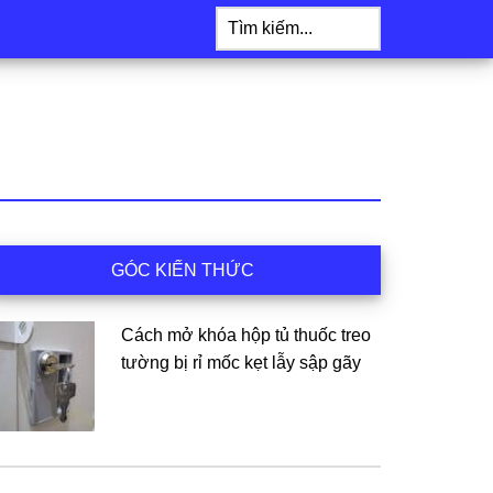
Tìm
kiếm...
idebar
GÓC KIẾN THỨC
hính
Cách mở khóa hộp tủ thuốc treo
tường bị rỉ mốc kẹt lẫy sập gãy