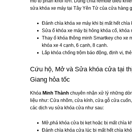
mô tô phân khối lớn. Dùng chìa remote điều khi
sửa khóa xe máy tại Tây Yên Tử
của cửa hàng 
Đánh chìa khóa xe máy khi bị mất hết chìa 
Sửa ổ khóa xe máy bị hỏng khóa cổ, khóa n
Thay ổ khóa thông minh Smartkey cho xe m
khóa xe 4 cạnh, 6 cạnh, 8 cạnh.
Lắp khóa chống trộm báo động, định vị, th
Cứu hộ, Mở và Sửa khóa cửa tại th
Giang hỏa tốc
Khóa
Minh Thành
chuyên nhận xử lý những dòn
liệu như: Cửa nhôm, cửa kính, cửa gỗ cửa cuố
các dịch vụ sửa khóa cửa như sau:
Mở,phá khóa cửa bị kẹt hoặc bị mất chìa k
Đánh chìa khóa cửa lúc bị mất hết chìa kh