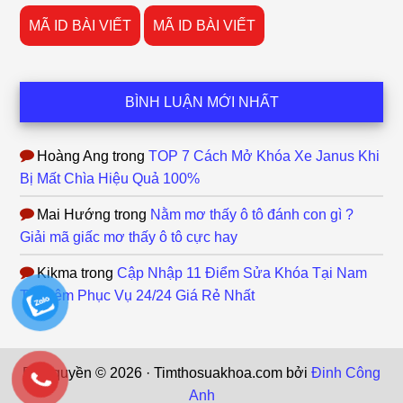
MÃ ID BÀI VIẾT
MÃ ID BÀI VIẾT
BÌNH LUẬN MỚI NHẤT
Hoàng Ang
trong
TOP 7 Cách Mở Khóa Xe Janus Khi
Bị Mất Chìa Hiệu Quả 100%
Mai Hướng
trong
Nằm mơ thấy ô tô đánh con gì ?
Giải mã giấc mơ thấy ô tô cực hay
Kikma
trong
Cập Nhập 11 Điểm Sửa Khóa Tại Nam
Từ Liêm Phục Vụ 24/24 Giá Rẻ Nhất
Bản quyền © 2026 · Timthosuakhoa.com bởi
Đinh Công
Anh