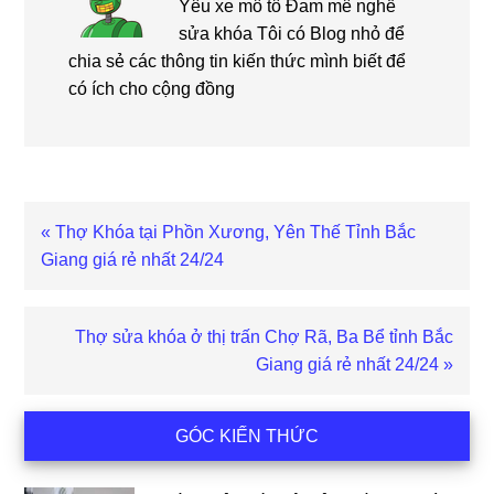
Yêu xe mô tô Đam mê nghề
sửa khóa Tôi có Blog nhỏ để
chia sẻ các thông tin kiến thức mình biết để
có ích cho cộng đồng
Bài
« Thợ Khóa tại Phồn Xương, Yên Thế Tỉnh Bắc
viết
Giang giá rẻ nhất 24/24
trước
Bài
Thợ sửa khóa ở thị trấn Chợ Rã, Ba Bể tỉnh Bắc
viết
Giang giá rẻ nhất 24/24 »
sau
Sidebar
GÓC KIẾN THỨC
chính