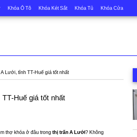
y
Khóa Ô Tô
Khóa Két Sắt
Khóa Tủ
Khóa Cửa
S
 A Lưới, tỉnh TT-Huế giá tốt nhất
c
h TT-Huế giá tốt nhất
tìm thợ khóa ở đâu trong
thị trấn A Lưới
? Không