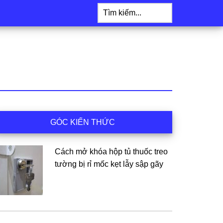
Tìm
kiếm...
idebar
GÓC KIẾN THỨC
hính
Cách mở khóa hộp tủ thuốc treo
tường bị rỉ mốc kẹt lẫy sập gãy