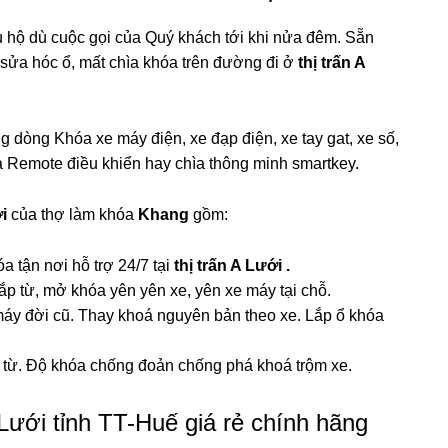
u hộ dù cuộc gọi của Quý khách tới khi nửa đêm. Sẵn
 sửa hóc ổ, mất chìa khóa trên đường đi ở
thị trấn A
dòng Khóa xe máy điện, xe đạp điện, xe tay gat, xe số,
 Remote điều khiển hay chìa thông minh smartkey.
ới
của thợ làm khóa
Khang
gồm:
óa tận nơi hỗ trợ 24/7 tại
thị trấn A Lưới .
ắp từ, mở khóa yên yên xe, yên xe máy tại chỗ.
áy đời cũ. Thay khoá nguyên bản theo xe. Lắp ổ khóa
ẻ từ. Độ khóa chống đoản chống phá khoá trộm xe.
A Lưới tỉnh TT-Huế giá rẻ chính hãng