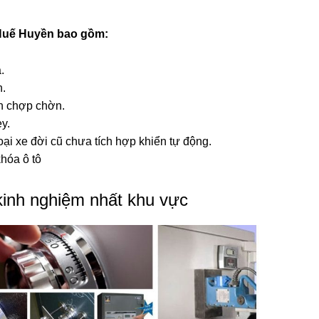
Huế Huyền
bao gồm:
.
h.
h chợp chờn.
y.
ại xe đời cũ chưa tích hợp khiển tự động.
khóa ô tô
kinh nghiệm nhất khu vực