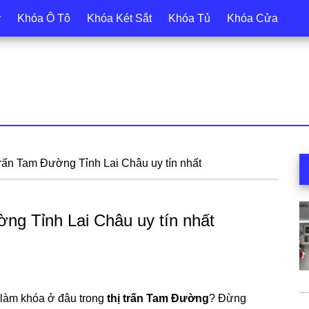
y
Khóa Ô Tô
Khóa Két Sắt
Khóa Tủ
Khóa Cửa
S
trấn Tam Đường Tỉnh Lai Châu uy tín nhất
c
ng Tỉnh Lai Châu uy tín nhất
ợ làm khóa ở đâu trong
thị trấn Tam Đường
? Đừng