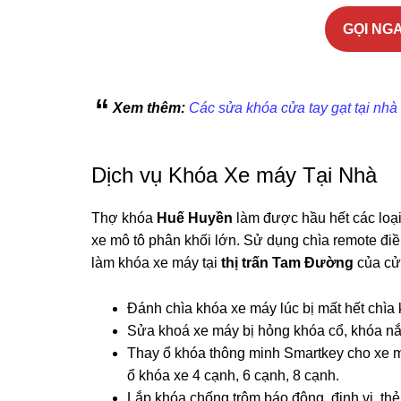
GỌI NGA
Xem thêm:
Các sửa khóa cửa tay gạt tại nhà
Dịch vụ Khóa Xe máy Tại Nhà
Thợ khóa
Huế Huyền
làm được hầu hết các loại 
xe mô tô phân khối lớn. Sử dụng chìa remote điề
làm khóa xe máy tại
thị trấn Tam Đường
của cử
Đánh chìa khóa xe máy lúc bị mất hết chìa k
Sửa khoá xe máy bị hỏng khóa cổ, khóa nắp
Thay ổ khóa thông minh Smartkey cho xe m
ổ khóa xe 4 cạnh, 6 cạnh, 8 cạnh.
Lắp khóa chống trộm báo động, định vị, th