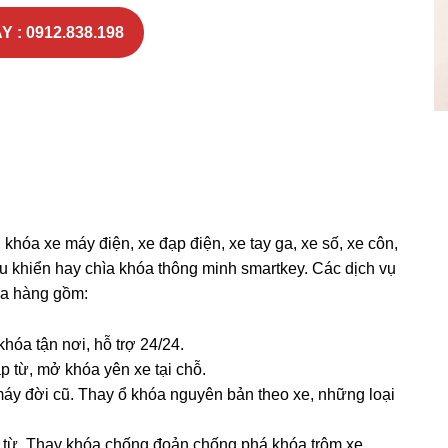
Y : 0912.838.198
khóa xe máy điện, xe đạp điện, xe tay ga, xe số, xe côn,
u khiển hay chìa khóa thông minh smartkey. Các dịch vụ
a hàng gồm:
hóa tận nơi, hỗ trợ 24/24.
 từ, mở khóa yên xe tại chỗ.
áy đời cũ. Thay ổ khóa nguyên bản theo xe, những loại
ẻ từ. Thay khóa chống đoản chống phá khóa trộm xe.