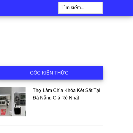
Tìm
kiếm...
idebar
GÓC KIẾN THỨC
hính
Thợ Làm Chìa Khóa Két Sắt Tại
Đà Nẵng Giá Rẻ Nhất