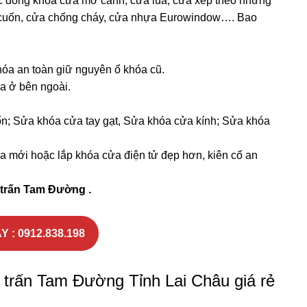
 dòng khóa cửa mở cánh, cửa lùa, cửa xếp theo những
a cuốn, cửa chống cháy, cửa nhựa Eurowindow…. Bao
hóa an toàn giữ nguyên ổ khóa cũ.
óa ở bên ngoài.
n; Sửa khóa cửa tay gạt, Sửa khóa cửa kính; Sửa khóa
 mới hoặc lắp khóa cửa điện tử đẹp hơn, kiên cố an
ị trấn Tam Đường .
Y : 0912.838.198
hị trấn Tam Đường Tỉnh Lai Châu giá rẻ