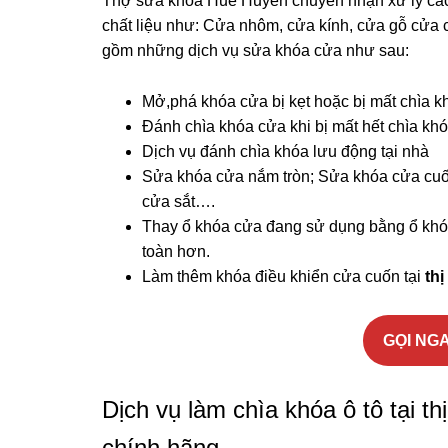
Thợ sửa khóa Huế Huyền chuyên nhận xử lý các
chất liệu như: Cửa nhôm, cửa kính, cửa gỗ cử
gồm những dịch vụ sửa khóa cửa như sau:
Mở,phá khóa cửa bị kẹt hoặc bị mất chìa k
Đánh chìa khóa cửa khi bị mất hết chìa kh
Dịch vụ đánh chìa khóa lưu động tại nhà
Sửa khóa cửa nắm tròn; Sửa khóa cửa cuố
cửa sắt….
Thay ổ khóa cửa đang sử dụng bằng ổ khóa
toàn hơn.
Làm thêm khóa điều khiển cửa cuốn tại
th
GỌI NGA
Dịch vụ làm chìa khóa ô tô tại t
chính hãng