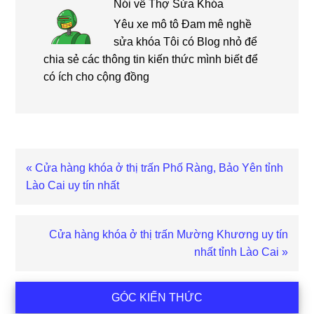
Nói về
Thợ Sửa Khóa
Yêu xe mô tô Đam mê nghề
sửa khóa Tôi có Blog nhỏ để
chia sẻ các thông tin kiến thức mình biết để
có ích cho cộng đồng
Bài
« Cửa hàng khóa ở thị trấn Phố Ràng, Bảo Yên tỉnh
viết
Lào Cai uy tín nhất
trước
Bài
Cửa hàng khóa ở thị trấn Mường Khương uy tín
viết
nhất tỉnh Lào Cai »
sau
Sidebar
GÓC KIẾN THỨC