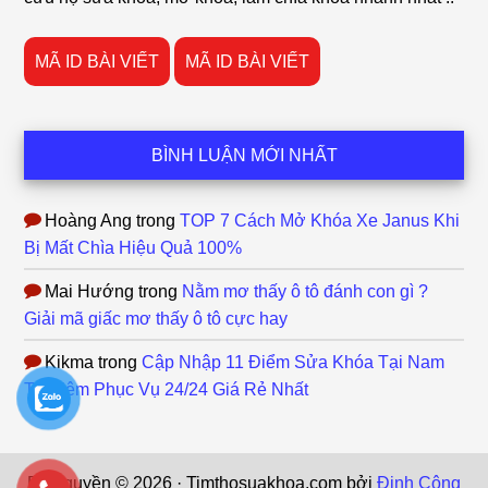
MÃ ID BÀI VIẾT
MÃ ID BÀI VIẾT
BÌNH LUẬN MỚI NHẤT
Hoàng Ang
trong
TOP 7 Cách Mở Khóa Xe Janus Khi
Bị Mất Chìa Hiệu Quả 100%
Mai Hướng
trong
Nằm mơ thấy ô tô đánh con gì ?
Giải mã giấc mơ thấy ô tô cực hay
Kikma
trong
Cập Nhập 11 Điểm Sửa Khóa Tại Nam
Từ Liêm Phục Vụ 24/24 Giá Rẻ Nhất
Bản quyền © 2026 · Timthosuakhoa.com bởi
Đinh Công