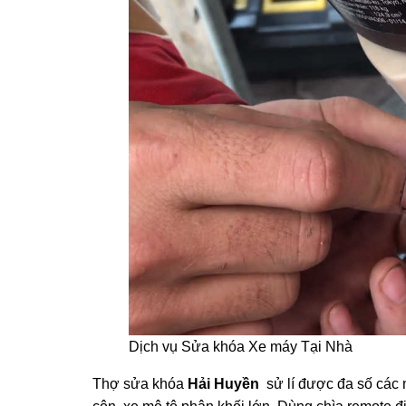
Dịch vụ Sửa khóa Xe máy Tại Nhà
Thợ sửa khóa
Hải Huyền
sử lí được đa số các 