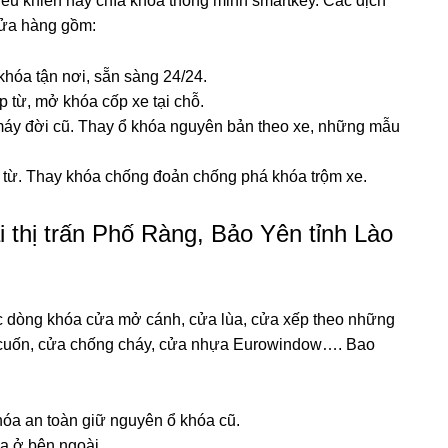
iều khiển hay chìa khóa thông minh smartkey. Các dịch
ửa hàng gồm:
khóa tận nơi, sẵn sàng 24/24.
 từ, mở khóa cốp xe tại chỗ.
máy đời cũ. Thay ổ khóa nguyên bản theo xe, những mẫu
ẻ từ. Thay khóa chống đoản chống phá khóa trộm xe.
 thị trấn Phố Ràng, Bảo Yên tỉnh Lào
 dòng khóa cửa mở cánh, cửa lùa, cửa xếp theo những
a cuốn, cửa chống cháy, cửa nhựa Eurowindow…. Bao
hóa an toàn giữ nguyên ổ khóa cũ.
óa ở bên ngoài.