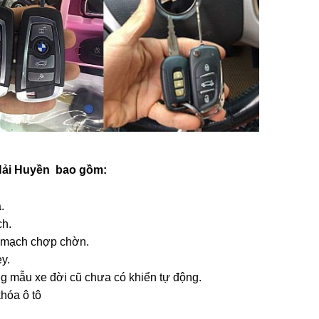
Hải Huyền
bao gồm:
.
ch.
p mạch chợp chờn.
y.
g mẫu xe đời cũ chưa có khiển tự động.
khóa ô tô