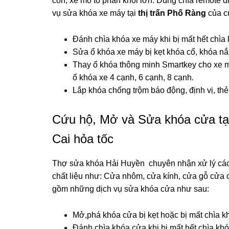
côn, xe mô tô phân khối lớn. Dùng chìa remote đ
vụ sửa khóa xe máy tại
thị trấn Phố Ràng
của c
Đánh chìa khóa xe máy khi bị mất hết chìa 
Sửa ổ khóa xe máy bị kẹt khóa cổ, khóa nắp
Thay ổ khóa thông minh Smartkey cho xe 
ổ khóa xe 4 cạnh, 6 cạnh, 8 cạnh.
Lắp khóa chống trộm báo động, định vị, th
Cứu hộ, Mở và Sửa khóa cửa tại
Cai hỏa tốc
Thợ sửa khóa Hải Huyền chuyên nhận xử lý các
chất liệu như: Cửa nhôm, cửa kính, cửa gỗ cử
gồm những dịch vụ sửa khóa cửa như sau:
Mở,phá khóa cửa bị kẹt hoặc bị mất chìa k
Đánh chìa khóa cửa khi bị mất hết chìa kh