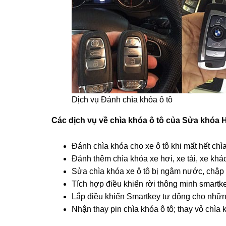
Dịch vụ Đánh chìa khóa ô tô
Các dịch vụ về chìa khóa ô tô của Sửa khóa
Đánh chìa khóa cho xe ô tô khi mất hết chìa
Đánh thêm chìa khóa xe hơi, xe tải, xe khá
Sửa chìa khóa xe ô tô bị ngâm nước, chậ
Tích hợp điều khiển rời thông minh smartke
Lắp điều khiển Smartkey tự động cho nhữn
Nhận thay pin chìa khóa ô tô; thay vỏ chìa 