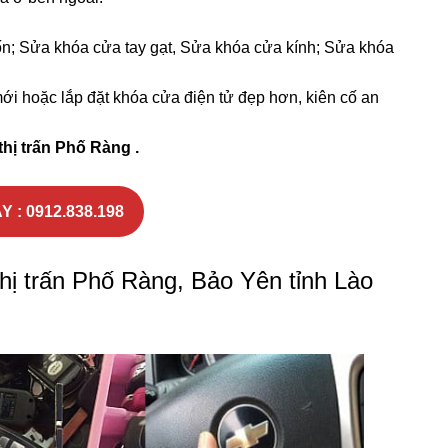
n; Sửa khóa cửa tay gạt, Sửa khóa cửa kính; Sửa khóa
i hoặc lắp đặt khóa cửa điện tử đẹp hơn, kiên cố an
thị trấn Phố Ràng .
Y : 0912.838.198
thị trấn Phố Ràng, Bảo Yên tỉnh Lào