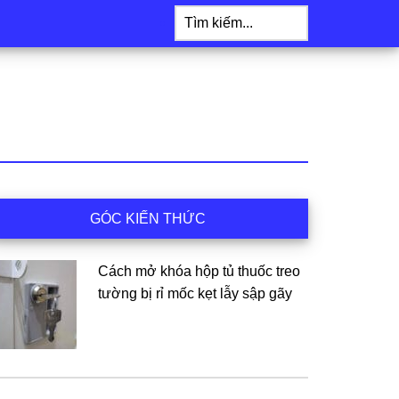
Tìm
kiếm...
idebar
GÓC KIẾN THỨC
hính
Cách mở khóa hộp tủ thuốc treo
tường bị rỉ mốc kẹt lẫy sập gãy