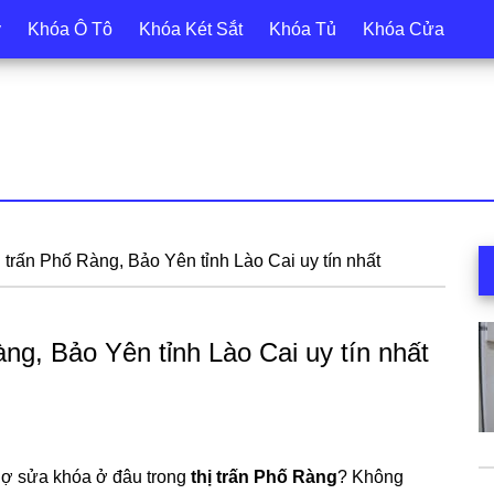
y
Khóa Ô Tô
Khóa Két Sắt
Khóa Tủ
Khóa Cửa
S
 trấn Phố Ràng, Bảo Yên tỉnh Lào Cai uy tín nhất
c
ng, Bảo Yên tỉnh Lào Cai uy tín nhất
hợ sửa khóa ở đâu trong
thị trấn Phố Ràng
? Không