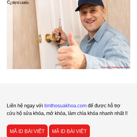
Footer
Liên hệ ngay với
timthosuakhoa.com
để được hỗ trợ
cứu hộ sửa khóa, mở khóa, làm chìa khóa nhanh nhất !!
MÃ ID BÀI VIẾT
MÃ ID BÀI VIẾT