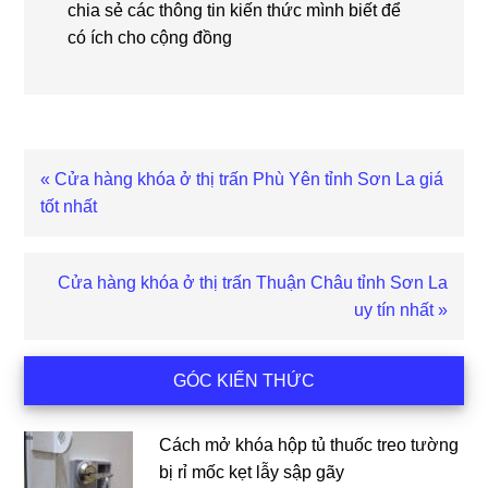
chia sẻ các thông tin kiến thức mình biết để
có ích cho cộng đồng
Bài
« Cửa hàng khóa ở thị trấn Phù Yên tỉnh Sơn La giá
viết
tốt nhất
trước
Bài
Cửa hàng khóa ở thị trấn Thuận Châu tỉnh Sơn La
viết
uy tín nhất »
sau
Sidebar
GÓC KIẾN THỨC
chính
Cách mở khóa hộp tủ thuốc treo tường
bị rỉ mốc kẹt lẫy sập gãy