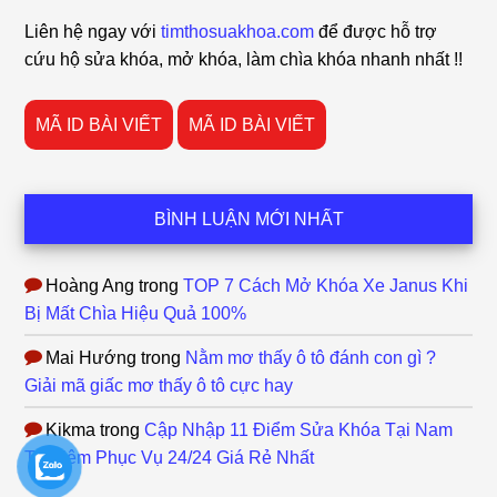
Footer
Liên hệ ngay với
timthosuakhoa.com
để được hỗ trợ
cứu hộ sửa khóa, mở khóa, làm chìa khóa nhanh nhất !!
MÃ ID BÀI VIẾT
MÃ ID BÀI VIẾT
BÌNH LUẬN MỚI NHẤT
Hoàng Ang
trong
TOP 7 Cách Mở Khóa Xe Janus Khi
Bị Mất Chìa Hiệu Quả 100%
Mai Hướng
trong
Nằm mơ thấy ô tô đánh con gì ?
Giải mã giấc mơ thấy ô tô cực hay
Kikma
trong
Cập Nhập 11 Điểm Sửa Khóa Tại Nam
Từ Liêm Phục Vụ 24/24 Giá Rẻ Nhất