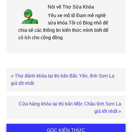
Nói về
Thợ Sửa Khóa
Yêu xe mô tô Đam mê nghề
sửa khóa Tôi có Blog nhỏ để
chia sẻ các thông tin kiến thức mình biết để
có ích cho cộng đồng
Bài
« Thợ đánh khóa tại thị trấn Bắc Yên, tỉnh Sơn La
viết
giá tốt nhất
trước
Bài
Cửa hàng khóa tại thị trấn Mộc Châu tỉnh Sơn La
viết
giá tốt nhất »
sau
Sidebar
GÓC KIẾN THỨC