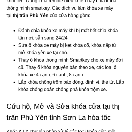
khối lớn. Dùng chìa remote điều khiển hay chìa khóa
thông minh smartkey. Các dịch vụ làm khóa xe máy
tại
thị trấn Phù Yên
của cửa hàng gồm:
Đánh chìa khóa xe máy khi bị mất hết chìa khóa
tận nơi, sẵn sàng 24/24.
Sửa ổ khóa xe máy bị kẹt khóa cổ, khóa nắp từ,
mở khóa yên xe tại chỗ.
Thay ổ khóa thông minh Smartkey cho xe máy đời
cũ. Thay ổ khóa nguyên bản theo xe, các loại ổ
khóa xe 4 cạnh, 6 cạnh, 8 cạnh.
Lắp khóa chống trộm báo động, định vị, thẻ từ. Lắp
khóa chống đoản chống phá khóa trộm xe.
Cứu hộ, Mở và Sửa khóa cửa tại thị
trấn Phù Yên tỉnh Sơn La hỏa tốc
Khóa A LÝ chuyên nhận xử lý các loại khóa cửa mở