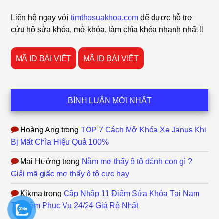
Footer
Liên hệ ngay với
timthosuakhoa.com
để được hỗ trợ
cứu hộ sửa khóa, mở khóa, làm chìa khóa nhanh nhất !!
MÃ ID BÀI VIẾT
MÃ ID BÀI VIẾT
BÌNH LUẬN MỚI NHẤT
Hoàng Ang
trong
TOP 7 Cách Mở Khóa Xe Janus Khi
Bị Mất Chìa Hiệu Quả 100%
Mai Hướng
trong
Nằm mơ thấy ô tô đánh con gì ?
Giải mã giấc mơ thấy ô tô cực hay
Kikma
trong
Cập Nhập 11 Điểm Sửa Khóa Tại Nam
Từ Liêm Phục Vụ 24/24 Giá Rẻ Nhất