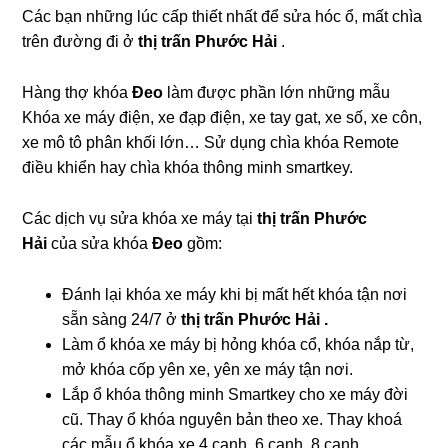
Các bạn những lúc cấp thiết nhất để sửa hóc ổ, mất chìa
trên đường đi ở
thị trấn Phước Hải
.
Hàng thợ khóa
Đeo
làm được phần lớn những mẫu
Khóa xe máy điện, xe đạp điện, xe tay gat, xe số, xe côn,
xe mô tô phân khối lớn… Sử dụng chìa khóa Remote
điều khiển hay chìa khóa thông minh smartkey.
Các dịch vụ sửa khóa xe máy tại
thị trấn Phước
Hải
của sửa khóa
Đeo
gồm:
Đánh lại khóa xe máy khi bị mất hết khóa tận nơi
sẵn sàng 24/7 ở
thị trấn Phước Hải .
Làm ổ khóa xe máy bị hỏng khóa cổ, khóa nắp từ,
mở khóa cốp yên xe, yên xe máy tận nơi.
Lắp ổ khóa thông minh Smartkey cho xe máy đời
cũ. Thay ổ khóa nguyên bản theo xe. Thay khoá
các mẫu ổ khóa xe 4 cạnh, 6 cạnh, 8 cạnh.