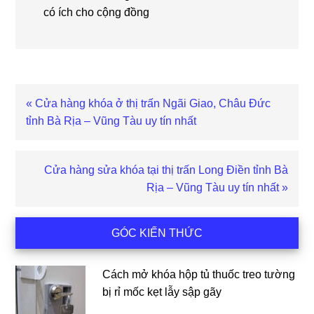
có ích cho cộng đồng
Bài
« Cửa hàng khóa ở thị trấn Ngãi Giao, Châu Đức
viết
tỉnh Bà Rịa – Vũng Tàu uy tín nhất
trước
Bài
Cửa hàng sửa khóa tại thị trấn Long Điền tỉnh Bà
viết
Rịa – Vũng Tàu uy tín nhất »
sau
Sidebar
GÓC KIẾN THỨC
chính
Cách mở khóa hộp tủ thuốc treo tường
bị rỉ mốc kẹt lẫy sập gãy