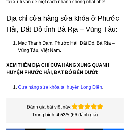
tới xử lí vấn đề một cách nhanh chóng nhất nhé!
Địa chỉ cửa hàng sửa khóa ở Phước
Hải, Đất Đỏ tỉnh Bà Rịa – Vũng Tàu:
Mạc Thanh Đạm, Phước Hải, Đất Đỏ, Bà Rịa –
Vũng Tàu, Việt Nam.
XEM THÊM ĐỊA CHỈ CỬA HÀNG XUNG QUANH
HUYỆN PHƯỚC HẢI, ĐẤT ĐỎ BÊN DƯỚI:
Cửa hàng sửa khóa tại huyện Long Điền
.
Đánh giá bài viết này:
Trung bình:
4.53
/5 (
66
đánh giá)