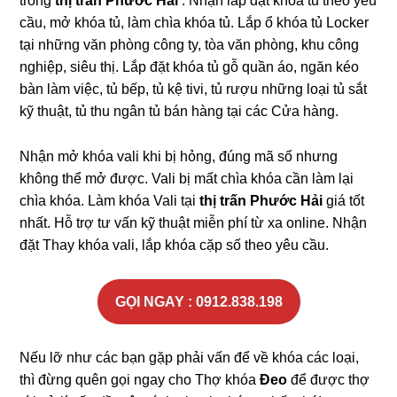
trong
thị trấn Phước Hải
. Nhận lắp đặt khóa tủ theo yêu
cầu, mở khóa tủ, làm chìa khóa tủ. Lắp ổ khóa tủ Locker
tại những văn phòng công ty, tòa văn phòng, khu công
nghiệp, siêu thị. Lắp đặt khóa tủ gỗ quần áo, ngăn kéo
bàn làm việc, tủ bếp, tủ kệ tivi, tủ rượu những loại tủ sắt
kỹ thuật, tủ thu ngân tủ bán hàng tại các Cửa hàng.
Nhận mở khóa vali khi bị hỏng, đúng mã số nhưng
không thể mở được. Vali bị mất chìa khóa cần làm lại
chìa khóa. Làm khóa Vali tại
thị trấn Phước Hải
giá tốt
nhất. Hỗ trợ tư vấn kỹ thuật miễn phí từ xa online. Nhận
đặt Thay khóa vali, lắp khóa cặp số theo yêu cầu.
GỌI NGAY : 0912.838.198
Nếu lỡ như các bạn gặp phải vấn để về khóa các loại,
thì đừng quên gọi ngay cho Thợ khóa
Đeo
để được thợ