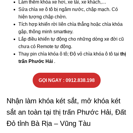
Làm thêm khóa xe hơi, xe tải, xe khách,…
Sửa chìa xe ô tô bị ngâm nước, chập mạch. Có
hiện tượng chập chờn.
Tích hợp khiển rời liên chìa thẳng hoặc chìa khóa
gập, thông minh smartkey.
Lắp điều khiển tự động cho những dòng xe đời cũ
chưa có Remote tự động.
Thay pin chìa khóa ô tô; Độ vỏ chìa khóa ô tô tại
thị
trấn Phước Hải
.
GỌI NGAY : 0912.838.198
Nhận làm khóa két sắt, mở khóa két
sắt an toàn tại thị trấn Phước Hải, Đất
Đỏ tỉnh Bà Rịa – Vũng Tàu