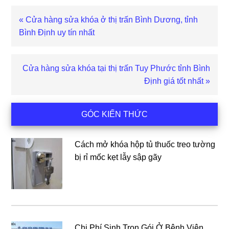
Bài
« Cửa hàng sửa khóa ở thị trấn Bình Dương, tỉnh
viết
Bình Định uy tín nhất
trước
Bài
Cửa hàng sửa khóa tại thị trấn Tuy Phước tỉnh Bình
viết
Định giá tốt nhất »
sau
Sidebar
GÓC KIẾN THỨC
chính
Cách mở khóa hộp tủ thuốc treo tường
bị rỉ mốc kẹt lẫy sập gãy
Chi Phí Sinh Trọn Gói Ở Bệnh Viện