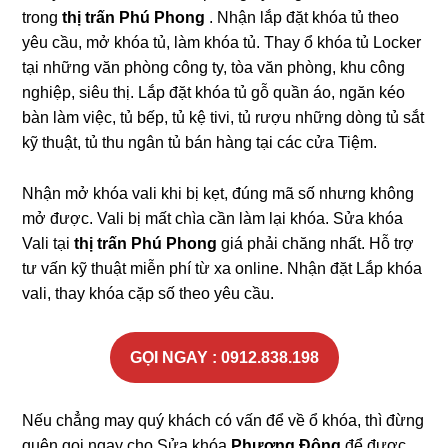
trong
thị trấn Phú Phong
. Nhận lắp đặt khóa tủ theo
yêu cầu, mở khóa tủ, làm khóa tủ. Thay ổ khóa tủ Locker
tại những văn phòng công ty, tòa văn phòng, khu công
nghiệp, siêu thị. Lắp đặt khóa tủ gỗ quần áo, ngăn kéo
bàn làm việc, tủ bếp, tủ kệ tivi, tủ rượu những dòng tủ sắt
kỹ thuật, tủ thu ngân tủ bán hàng tại các cửa Tiệm.
Nhận mở khóa vali khi bị kẹt, đúng mã số nhưng không
mở được. Vali bị mất chìa cần làm lại khóa. Sửa khóa
Vali tại
thị trấn Phú Phong
giá phải chăng nhất. Hỗ trợ
tư vấn kỹ thuật miễn phí từ xa online. Nhận đặt Lắp khóa
vali, thay khóa cặp số theo yêu cầu.
GỌI NGAY : 0912.838.198
Nếu chẳng may quý khách có vấn để về ổ khóa, thì đừng
quên gọi ngay cho Sửa khóa
Phương Đông
để được