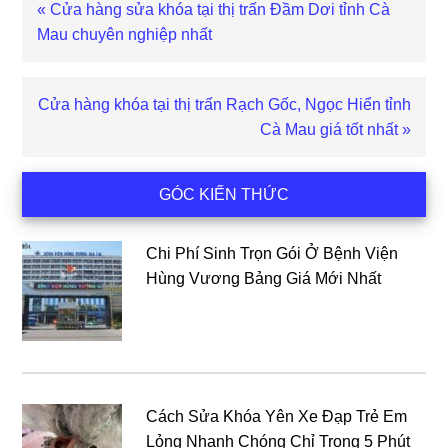
Bài
« Cửa hàng sửa khóa tại thị trấn Đầm Dơi tỉnh Cà
viết
Mau chuyên nghiệp nhất
trước
Bài
Cửa hàng khóa tại thị trấn Rạch Gốc, Ngọc Hiển tỉnh
viết
Cà Mau giá tốt nhất »
sau
Sidebar
GÓC KIẾN THỨC
chính
Chi Phí Sinh Trọn Gói Ở Bệnh Viện
Hùng Vương Bảng Giá Mới Nhất
Cách Sửa Khóa Yên Xe Đạp Trẻ Em
Lỏng Nhanh Chóng Chỉ Trong 5 Phút