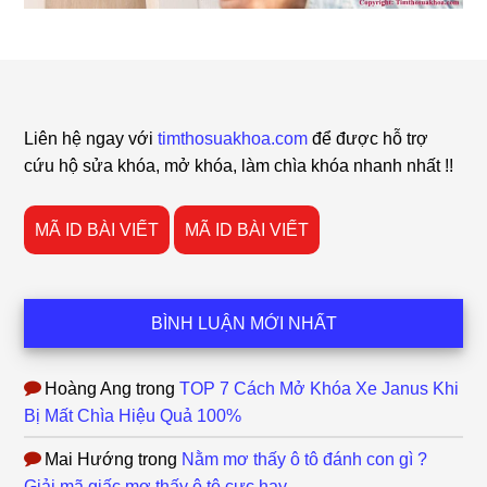
Footer
Liên hệ ngay với
timthosuakhoa.com
để được hỗ trợ
cứu hộ sửa khóa, mở khóa, làm chìa khóa nhanh nhất !!
MÃ ID BÀI VIẾT
MÃ ID BÀI VIẾT
BÌNH LUẬN MỚI NHẤT
Hoàng Ang
trong
TOP 7 Cách Mở Khóa Xe Janus Khi
Bị Mất Chìa Hiệu Quả 100%
Mai Hướng
trong
Nằm mơ thấy ô tô đánh con gì ?
Giải mã giấc mơ thấy ô tô cực hay