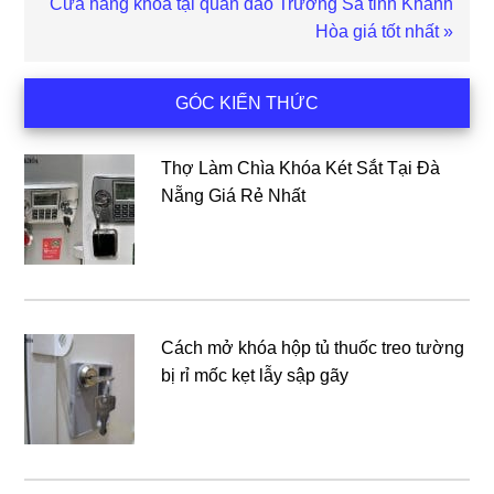
Bài
Cửa hàng khóa tại quần đảo Trường Sa tỉnh Khánh
viết
Hòa giá tốt nhất »
sau
Sidebar
GÓC KIẾN THỨC
chính
Thợ Làm Chìa Khóa Két Sắt Tại Đà
Nẵng Giá Rẻ Nhất
Cách mở khóa hộp tủ thuốc treo tường
bị rỉ mốc kẹt lẫy sập gãy