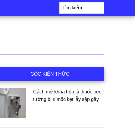
Tìm
kiếm...
idebar
GÓC KIẾN THỨC
hính
Cách mở khóa hộp tủ thuốc treo
tường bị rỉ mốc kẹt lẫy sập gãy