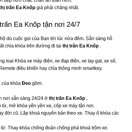
i đẹp hơn chắc chắn an toàn hơn.
thị trấn Ea Knốp
giá phải chăng nhất.
 trấn Ea Knốp tận nơi 24/7
hộ dù cuộc gọi của Bạn tới lúc nửa đêm. Sẵn sàng hỗ
ất chìa khóa trên đường đi tại
thị trấn Ea Knốp
.
 loại Khóa xe máy điện, xe đạp điện, xe tay gat, xe số,
Remote điều khiển hay chìa thông minh smartkey.
p
của khóa
Đeo
gồm:
ận nơi sẵn sàng 24/24 ở
thị trấn Ea Knốp .
 từ, mở khóa yên yên xe, cốp xe máy tận nơi.
y đời cũ. Lắp khoá nguyên bản theo xe. Thay ổ khóa các
ẻ từ. Thay khóa chống đoản chống phá khoá trộm xe.