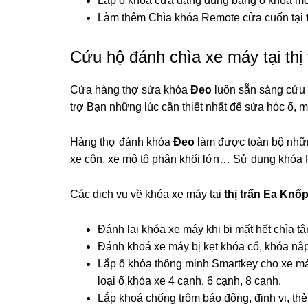
Lắp ổ khóa cửa đang dùng bằng ổ khóa mớ
Làm thêm Chìa khóa Remote cửa cuốn tại
Cứu hộ đánh chìa xe máy tại thị
Cửa hàng thợ sửa khóa
Đeo
luôn sẵn sàng cứu 
trợ Bạn những lúc cần thiết nhất để sửa hóc ổ, m
Hàng thợ đánh khóa
Đeo
làm được toàn bộ những
xe côn, xe mô tô phân khối lớn… Sử dụng khóa 
Các dịch vụ về khóa xe máy tại
thị trấn Ea Knố
Đánh lại khóa xe máy khi bị mất hết chìa t
Đánh khoá xe máy bị kẹt khóa cổ, khóa nắp
Lắp ổ khóa thông minh Smartkey cho xe má
loại ổ khóa xe 4 cạnh, 6 cạnh, 8 cạnh.
Lắp khoá chống trộm báo động, định vị, th