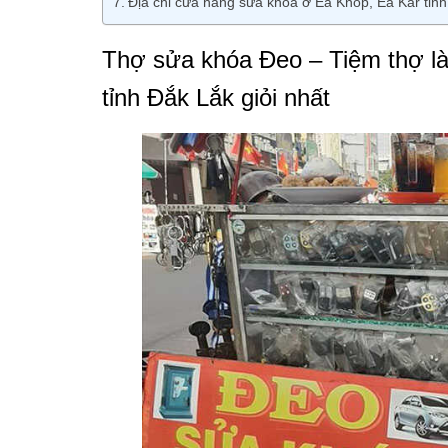
Địa chỉ cửa hàng sửa khóa ở Ea Knốp, Ea Kar tỉnh
Thợ sửa khóa Đeo – Tiệm thợ là
tỉnh Đắk Lắk giỏi nhất