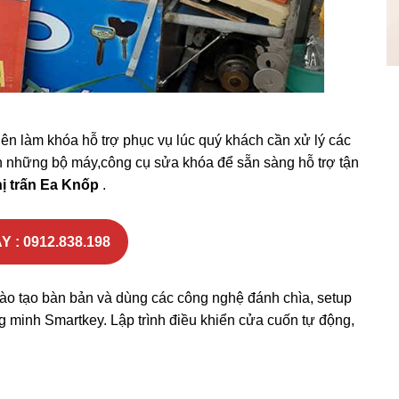
iên làm khóa hỗ trợ phục vụ lúc quý khách cần xử lý các
ẵn những bộ máy,công cụ sửa khóa để sẵn sàng hỗ trợ tận
hị trấn Ea Knốp
.
Y : 0912.838.198
o tạo bàn bản và dùng các công nghệ đánh chìa, setup
ông minh Smartkey. Lập trình điều khiển cửa cuốn tự động,