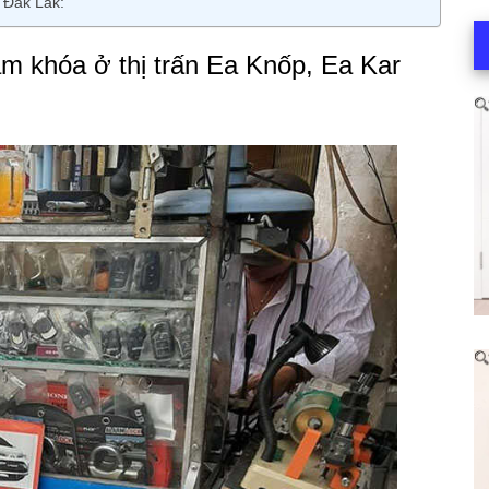
 Đắk Lắk:
m khóa ở thị trấn Ea Knốp, Ea Kar