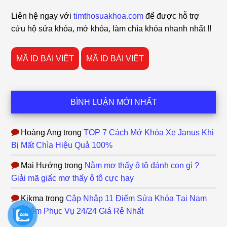
Footer
Liên hệ ngay với
timthosuakhoa.com
để được hỗ trợ
cứu hộ sửa khóa, mở khóa, làm chìa khóa nhanh nhất !!
MÃ ID BÀI VIẾT
MÃ ID BÀI VIẾT
BÌNH LUẬN MỚI NHẤT
Hoàng Ang
trong
TOP 7 Cách Mở Khóa Xe Janus Khi
Bị Mất Chìa Hiệu Quả 100%
Mai Hướng
trong
Nằm mơ thấy ô tô đánh con gì ?
Giải mã giấc mơ thấy ô tô cực hay
Kikma
trong
Cập Nhập 11 Điểm Sửa Khóa Tại Nam
Từ Liêm Phục Vụ 24/24 Giá Rẻ Nhất