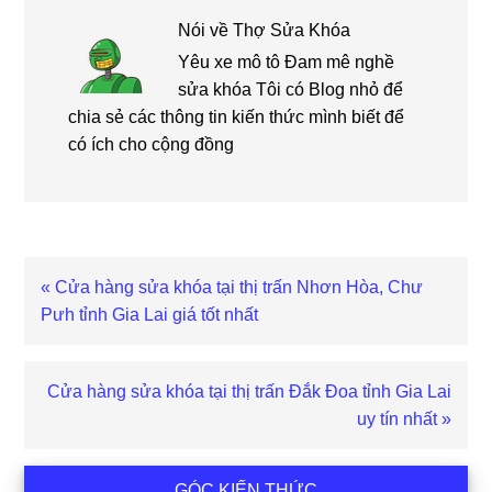
Nói về
Thợ Sửa Khóa
Yêu xe mô tô Đam mê nghề
sửa khóa Tôi có Blog nhỏ để
chia sẻ các thông tin kiến thức mình biết để
có ích cho cộng đồng
Bài
« Cửa hàng sửa khóa tại thị trấn Nhơn Hòa, Chư
viết
Pưh tỉnh Gia Lai giá tốt nhất
trước
Bài
Cửa hàng sửa khóa tại thị trấn Đắk Đoa tỉnh Gia Lai
viết
uy tín nhất »
sau
Sidebar
GÓC KIẾN THỨC