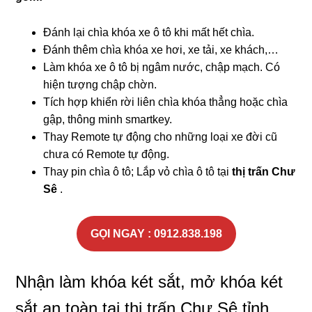
Đánh lại chìa khóa xe ô tô khi mất hết chìa.
Đánh thêm chìa khóa xe hơi, xe tải, xe khách,…
Làm khóa xe ô tô bị ngâm nước, chập mạch. Có
hiện tượng chập chờn.
Tích hợp khiển rời liên chìa khóa thẳng hoặc chìa
gập, thông minh smartkey.
Thay Remote tự động cho những loại xe đời cũ
chưa có Remote tự động.
Thay pin chìa ô tô; Lắp vỏ chìa ô tô tại
thị trấn Chư
Sê
.
GỌI NGAY : 0912.838.198
Nhận làm khóa két sắt, mở khóa két
sắt an toàn tại thị trấn Chư Sê tỉnh