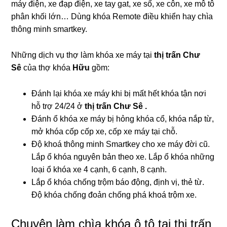
máy điện, xe đạp điện, xe tay gat, xe số, xe côn, xe mô tô
phân khối lớn… Dùng khóa Remote điều khiển hay chìa
thông minh smartkey.
Những dịch vụ thợ làm khóa xe máy tại
thị trấn Chư
Sê
của thợ khóa
Hữu
gồm:
Đánh lại khóa xe máy khi bị mất hết khóa tận nơi
hỗ trợ 24/24 ở
thị trấn Chư Sê .
Đánh ổ khóa xe máy bị hỏng khóa cổ, khóa nắp từ,
mở khóa cốp cốp xe, cốp xe máy tại chỗ.
Độ khoá thông minh Smartkey cho xe máy đời cũ.
Lắp ổ khóa nguyên bản theo xe. Lắp ổ khóa những
loại ổ khóa xe 4 cạnh, 6 cạnh, 8 cạnh.
Lắp ổ khóa chống trộm báo động, định vị, thẻ từ.
Độ khóa chống đoản chống phá khoá trộm xe.
Chuyên làm chìa khóa ô tô tại thị trấn