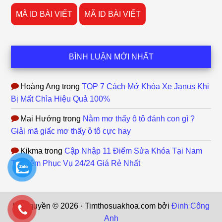
MÃ ID BÀI VIẾT
MÃ ID BÀI VIẾT
BÌNH LUẬN MỚI NHẤT
Hoàng Ang
trong
TOP 7 Cách Mở Khóa Xe Janus Khi
Bị Mất Chìa Hiệu Quả 100%
Mai Hướng
trong
Nằm mơ thấy ô tô đánh con gì ?
Giải mã giấc mơ thấy ô tô cực hay
Kikma
trong
Cập Nhập 11 Điểm Sửa Khóa Tại Nam
Từ Liêm Phục Vụ 24/24 Giá Rẻ Nhất
Bản quyền © 2026 · Timthosuakhoa.com bởi
Đinh Công
Anh