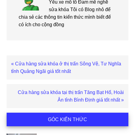
Yêu xe mô tô Đam mê nghề
sửa khóa Tôi có Blog nhỏ để
chia sẻ các thông tin kiến thức mình biết để
có ích cho cộng đồng
Bài
« Cửa hàng sửa khóa ở thị trấn Sông Vệ, Tư Nghĩa
viết
tỉnh Quảng Ngãi giá tốt nhất
trước
Bài
Cửa hàng sửa khóa tại thị trấn Tăng Bạt Hổ, Hoài
viết
Ân tỉnh Bình Định giá tốt nhất »
sau
Sidebar
GÓC KIẾN THỨC
chính