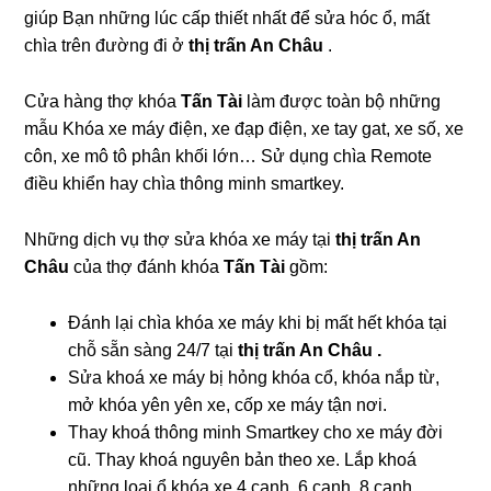
giúp Bạn những lúc cấp thiết nhất để sửa hóc ổ, mất
chìa trên đường đi ở
thị trấn An Châu
.
Cửa hàng thợ khóa
Tấn Tài
làm được toàn bộ những
mẫu Khóa xe máy điện, xe đạp điện, xe tay gat, xe số, xe
côn, xe mô tô phân khối lớn… Sử dụng chìa Remote
điều khiển hay chìa thông minh smartkey.
Những dịch vụ thợ sửa khóa xe máy tại
thị trấn An
Châu
của thợ đánh khóa
Tấn Tài
gồm:
Đánh lại chìa khóa xe máy khi bị mất hết khóa tại
chỗ sẵn sàng 24/7 tại
thị trấn An Châu .
Sửa khoá xe máy bị hỏng khóa cổ, khóa nắp từ,
mở khóa yên yên xe, cốp xe máy tận nơi.
Thay khoá thông minh Smartkey cho xe máy đời
cũ. Thay khoá nguyên bản theo xe. Lắp khoá
những loại ổ khóa xe 4 cạnh, 6 cạnh, 8 cạnh.