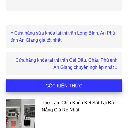
Bài
« Cửa hàng sửa khóa tại thị trấn Long Bình, An Phú
viết
tỉnh An Giang giá tốt nhất
trước
Bài
Cửa hàng khóa tại thị trấn Cái Dầu, Châu Phú tỉnh
viết
An Giang chuyên nghiệp nhất »
sau
Sidebar
GÓC KIẾN THỨC
chính
Thợ Làm Chìa Khóa Két Sắt Tại Đà
Nẵng Giá Rẻ Nhất