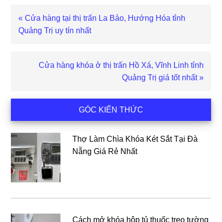
Bài
« Cửa hàng tại thị trấn La Bảo, Hướng Hóa tỉnh
viết
Quảng Trị uy tín nhất
trước
Bài
Cửa hàng khóa ở thị trấn Hồ Xá, Vĩnh Linh tỉnh
viết
Quảng Trị giá tốt nhất »
sau
Sidebar
GÓC KIẾN THỨC
chính
Thợ Làm Chìa Khóa Két Sắt Tại Đà
Nẵng Giá Rẻ Nhất
Cách mở khóa hộp tủ thuốc treo tường