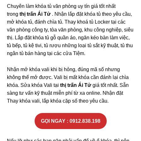
Chuyên làm khóa tủ văn phòng uy tín giá tốt nhất
trong
thị trấn Ái Tử
. Nhận lắp đặt khóa tủ theo yêu cầu,
mở khóa tủ, đánh chìa tủ. Thay khoá tủ Locker tại các
văn phòng công ty, tòa văn phòng, khu công nghiệp, siêu
thị. Lắp đặt khóa tủ gỗ quần áo, ngăn kéo bàn làm việc,
tủ bếp, tủ kệ tivi, tủ rượu những loại tủ sắt kỹ thuật, tủ thu
ngân tủ bán hàng tại các cửa Tiệm.
Nhận mở khóa vali khi bị hỏng, đúng mã số nhưng
không thể mở được. Vali bị mất khóa cần đánh lại chìa
khóa. Sửa khóa Vali tại
thị trấn Ái Tử
giá tốt nhất. Sẵn
sàng tư vấn kỹ thuật miễn phí từ xa online. Nhận đặt
Thay khóa vali, lắp khóa cặp số theo yêu cầu.
GỌI NGAY : 0912.838.198
Nếu lỡ như các bạn gặp phải vấn để về ổ khóa, thì nên