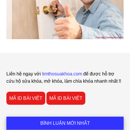
Footer
Liên hệ ngay với
timthosuakhoa.com
để được hỗ trợ
cứu hộ sửa khóa, mở khóa, làm chìa khóa nhanh nhất !!
MÃ ID BÀI VIẾT
MÃ ID BÀI VIẾT
BÌNH LUẬN MỚI NHẤT