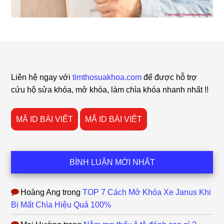
Footer
Liên hệ ngay với
timthosuakhoa.com
để được hỗ trợ
cứu hộ sửa khóa, mở khóa, làm chìa khóa nhanh nhất !!
MÃ ID BÀI VIẾT
MÃ ID BÀI VIẾT
BÌNH LUẬN MỚI NHẤT
Hoàng Ang
trong
TOP 7 Cách Mở Khóa Xe Janus Khi
Bị Mất Chìa Hiệu Quả 100%