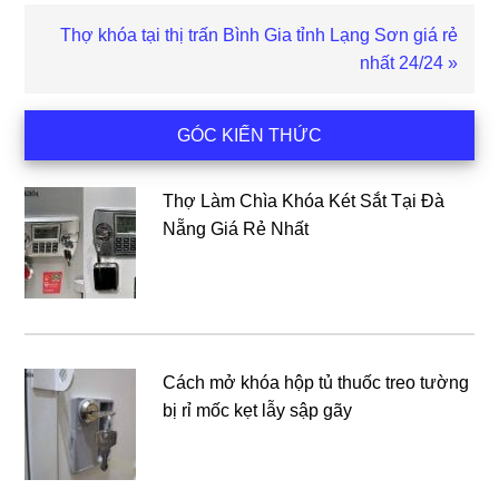
Bài
Thợ khóa tại thị trấn Bình Gia tỉnh Lạng Sơn giá rẻ
viết
nhất 24/24 »
sau
Sidebar
GÓC KIẾN THỨC
chính
Thợ Làm Chìa Khóa Két Sắt Tại Đà
Nẵng Giá Rẻ Nhất
Cách mở khóa hộp tủ thuốc treo tường
bị rỉ mốc kẹt lẫy sập gãy