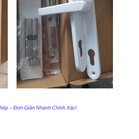
hép – Đơn Giản Nhanh Chính Xác!