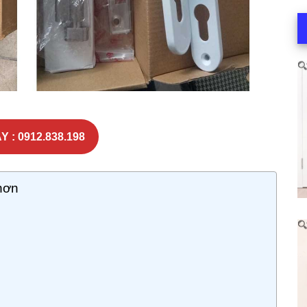
Y : 0912.838.198
hơn