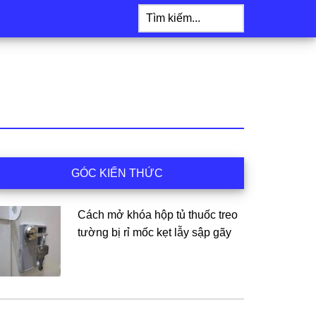
Tìm
kiếm...
idebar
GÓC KIẾN THỨC
hính
Cách mở khóa hộp tủ thuốc treo
tường bị rỉ mốc kẹt lẫy sập gãy