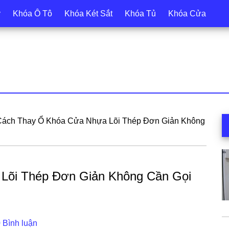
y
Khóa Ô Tô
Khóa Két Sắt
Khóa Tủ
Khóa Cửa
S
Cách Thay Ổ Khóa Cửa Nhựa Lõi Thép Đơn Giản Không
c
Lõi Thép Đơn Giản Không Cần Gọi
 Bình luận