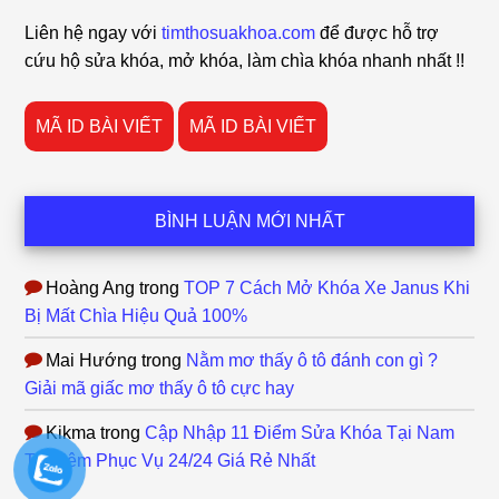
Footer
Liên hệ ngay với
timthosuakhoa.com
để được hỗ trợ
cứu hộ sửa khóa, mở khóa, làm chìa khóa nhanh nhất !!
MÃ ID BÀI VIẾT
MÃ ID BÀI VIẾT
BÌNH LUẬN MỚI NHẤT
Hoàng Ang
trong
TOP 7 Cách Mở Khóa Xe Janus Khi
Bị Mất Chìa Hiệu Quả 100%
Mai Hướng
trong
Nằm mơ thấy ô tô đánh con gì ?
Giải mã giấc mơ thấy ô tô cực hay
Kikma
trong
Cập Nhập 11 Điểm Sửa Khóa Tại Nam
Từ Liêm Phục Vụ 24/24 Giá Rẻ Nhất