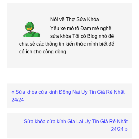
Nói về
Thợ Sửa Khóa
Yêu xe mô tô Đam mê nghề
sửa khóa Tôi có Blog nhỏ để
chia sẻ các thông tin kiến thức mình biết để
có ích cho cộng đồng
Bài
« Sửa khóa cửa kính Đồng Nai Uy Tín Giá Rẻ Nhất
viết
24/24
trước
Bài
Sửa khóa cửa kính Gia Lai Uy Tín Giá Rẻ Nhất
viết
24/24 »
sau