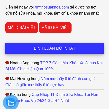
Footer
Liên hệ ngay với
timthosuakhoa.com
để được hỗ trợ
cứu hộ sửa khóa, mở khóa, làm chìa khóa nhanh nhất !!
MÃ ID BÀI VIẾT
MÃ ID BÀI VIẾT
BÌNH LUẬN MỚI NHẤT
Hoàng Ang
trong
TOP 7 Cách Mở Khóa Xe Janus Khi
Bị Mất Chìa Hiệu Quả 100%
Mai Hướng
trong
Nằm mơ thấy ô tô đánh con gì ?
Giải mã giấc mơ thấy ô tô cực hay
Kikma
trong
Cập Nhập 11 Điểm Sửa Khóa Tại Nam
Từ Liêm Phục Vụ 24/24 Giá Rẻ Nhất