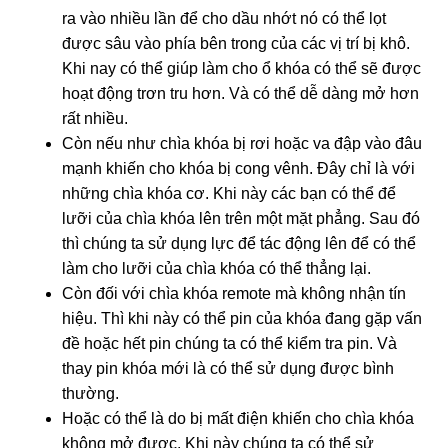
ra vào nhiều lần để cho dầu nhớt nó có thể lọt
được sâu vào phía bên trong của các vị trí bị khô.
Khi nay có thể giúp làm cho ổ khóa có thể sẽ được
hoạt động trơn tru hơn. Và có thể dễ dàng mở hơn
rất nhiều.
Còn nếu như chìa khóa bị rơi hoặc va đập vào đâu
mạnh khiến cho khóa bị cong vênh. Đây chỉ là với
những chìa khóa cơ. Khi này các bạn có thể để
lưỡi của chìa khóa lên trên một mặt phẳng. Sau đó
thì chúng ta sử dụng lực để tác động lên để có thể
làm cho lưỡi của chìa khóa có thể thẳng lại.
Còn đối với chìa khóa remote mà không nhận tín
hiệu. Thì khi này có thể pin của khóa đang gặp vấn
đề hoặc hết pin chúng ta có thể kiểm tra pin. Và
thay pin khóa mới là có thể sử dụng được bình
thường.
Hoặc có thể là do bị mất điện khiến cho chìa khóa
không mở được. Khi này chúng ta có thể sử