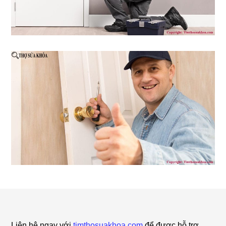
Footer
Liên hệ ngay với
timthosuakhoa.com
để được hỗ trợ