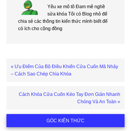
Yêu xe mô tô Đam mê nghề
sửa khóa Tôi có Blog nhỏ để
chia sẻ các thông tin kiến thức mình biết để
có ích cho cộng đồng
Bài
« Ưu Điểm Của Bộ Điều Khiển Cửa Cuốn Mã Nhảy
viết
– Cách Sao Chép Chìa Khóa
trước
Bài
Cách Khóa Cửa Cuốn Kéo Tay Đơn Giản Nhanh
viết
Chóng Và An Toàn »
sau
Sidebar
GÓC KIẾN THỨC
chính