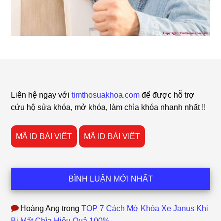
Footer
Liên hệ ngay với
timthosuakhoa.com
để được hỗ trợ
cứu hộ sửa khóa, mở khóa, làm chìa khóa nhanh nhất !!
MÃ ID BÀI VIẾT
MÃ ID BÀI VIẾT
BÌNH LUẬN MỚI NHẤT
Hoàng Ang
trong
TOP 7 Cách Mở Khóa Xe Janus Khi
Bị Mất Chìa Hiệu Quả 100%