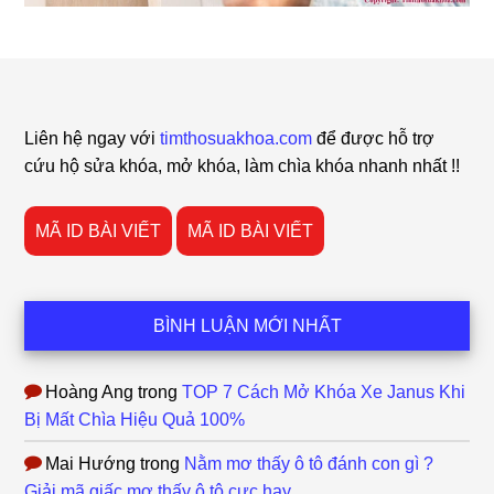
Footer
Liên hệ ngay với
timthosuakhoa.com
để được hỗ trợ
cứu hộ sửa khóa, mở khóa, làm chìa khóa nhanh nhất !!
MÃ ID BÀI VIẾT
MÃ ID BÀI VIẾT
BÌNH LUẬN MỚI NHẤT
Hoàng Ang
trong
TOP 7 Cách Mở Khóa Xe Janus Khi
Bị Mất Chìa Hiệu Quả 100%
Mai Hướng
trong
Nằm mơ thấy ô tô đánh con gì ?
Giải mã giấc mơ thấy ô tô cực hay