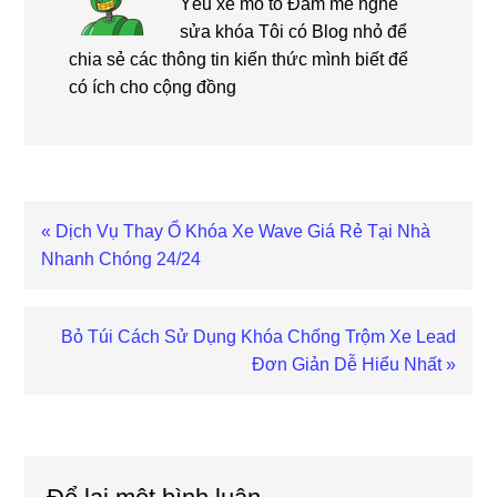
Yêu xe mô tô Đam mê nghề
sửa khóa Tôi có Blog nhỏ để
chia sẻ các thông tin kiến thức mình biết để
có ích cho cộng đồng
Bài
« Dịch Vụ Thay Ổ Khóa Xe Wave Giá Rẻ Tại Nhà
viết
Nhanh Chóng 24/24
trước
Bài
Bỏ Túi Cách Sử Dụng Khóa Chống Trộm Xe Lead
viết
Đơn Giản Dễ Hiểu Nhất »
sau
Reader
Interactions