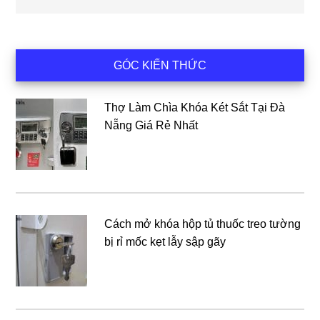
Sidebar
GÓC KIẾN THỨC
chính
Thợ Làm Chìa Khóa Két Sắt Tại Đà
Nẵng Giá Rẻ Nhất
Cách mở khóa hộp tủ thuốc treo tường
bị rỉ mốc kẹt lẫy sập gãy