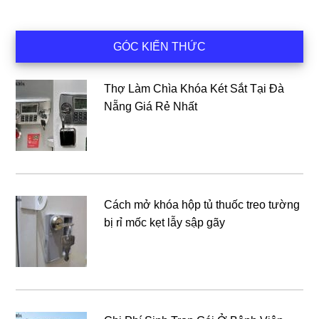
Sidebar
GÓC KIẾN THỨC
chính
Thợ Làm Chìa Khóa Két Sắt Tại Đà
Nẵng Giá Rẻ Nhất
Cách mở khóa hộp tủ thuốc treo tường
bị rỉ mốc kẹt lẫy sập gãy