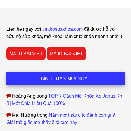
Footer
Liên hệ ngay với
timthosuakhoa.com
để được hỗ trợ
cứu hộ sửa khóa, mở khóa, làm chìa khóa nhanh nhất !!
MÃ ID BÀI VIẾT
MÃ ID BÀI VIẾT
BÌNH LUẬN MỚI NHẤT
Hoàng Ang
trong
TOP 7 Cách Mở Khóa Xe Janus Khi
Bị Mất Chìa Hiệu Quả 100%
Mai Hướng
trong
Nằm mơ thấy ô tô đánh con gì ?
Giải mã giấc mơ thấy ô tô cực hay