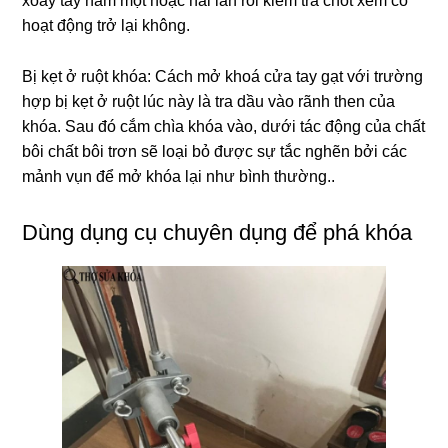
xoay tay nắm một hoặc hai lần rồi kiểm tra chốt xem có
hoạt động trở lại không.
Bị kẹt ở ruột khóa: Cách mở khoá cửa tay gạt với trường
hợp bị kẹt ở ruột lúc này là tra dầu vào rãnh then của
khóa. Sau đó cắm chìa khóa vào, dưới tác động của chất
bôi chất bôi trơn sẽ loại bỏ được sự tắc nghẽn bởi các
mảnh vụn để mở khóa lại như bình thường..
Dùng dụng cụ chuyên dụng để phá khóa