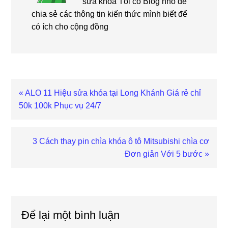
sửa khóa Tôi có Blog nhỏ để
chia sẻ các thông tin kiến thức mình biết để
có ích cho cộng đồng
Bài
« ALO 11 Hiệu sửa khóa tại Long Khánh Giá rẻ chỉ
viết
50k 100k Phục vụ 24/7
trước
Bài
3 Cách thay pin chìa khóa ô tô Mitsubishi chìa cơ
viết
Đơn giản Với 5 bước »
sau
Reader
Interactions
Để lại một bình luận