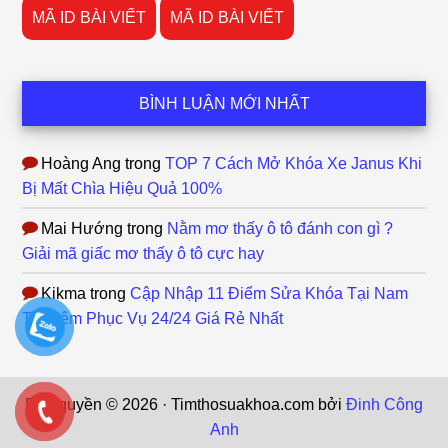
MÃ ID BÀI VIẾT
MÃ ID BÀI VIẾT
BÌNH LUẬN MỚI NHẤT
Hoàng Ang
trong
TOP 7 Cách Mở Khóa Xe Janus Khi
Bị Mất Chìa Hiệu Quả 100%
Mai Hướng
trong
Nằm mơ thấy ô tô đánh con gì ?
Giải mã giấc mơ thấy ô tô cực hay
Kikma
trong
Cập Nhập 11 Điểm Sửa Khóa Tại Nam
Từ Liêm Phục Vụ 24/24 Giá Rẻ Nhất
Bản quyền © 2026 · Timthosuakhoa.com bởi
Đinh Công
Anh