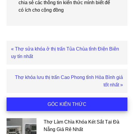
chia sẻ các thông tin kiến thức mình biết để
có ích cho cộng đồng
Bài
« Thợ sửa khóa ở thị trấn Tủa Chùa tỉnh Điện Biên
viết
uy tín nhất
trước
Bài
Thợ khóa lưu thị trấn Cao Phong tỉnh Hòa Bình giá
viết
tốt nhất »
sau
Sidebar
GÓC KIẾN THỨC
chính
Thợ Làm Chìa Khóa Két Sắt Tại Đà
Nẵng Giá Rẻ Nhất