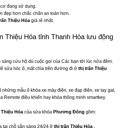
a cơ đang sử dụng.
i đẹp hơn chắc chắn an toàn hơn.
 trấn Thiệu Hóa
giá rẻ nhất.
ấn Thiệu Hóa tỉnh Thanh Hóa lưu động
 sàng cứu hộ dù cuộc gọi của Các bạn tới lúc nửa đêm.
để sửa hóc ổ, mất chìa trên đường đi ở
thị trấn Thiệu
những mẫu ổ khóa xe máy điện, xe đạp điện, xe tay gat,
ìa Remote điều khiển hay khóa thông minh smartkey.
ấn Thiệu Hóa
của sửa khóa
Phương Đông
gồm:
ìa tại chỗ sẵn sàng 24/24 ở
thị trấn Thiệu Hóa .