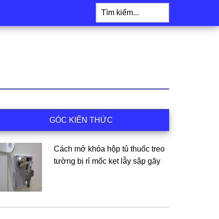
Tìm
kiếm...
idebar
GÓC KIẾN THỨC
hính
Cách mở khóa hộp tủ thuốc treo
tường bị rỉ mốc kẹt lẫy sập gãy