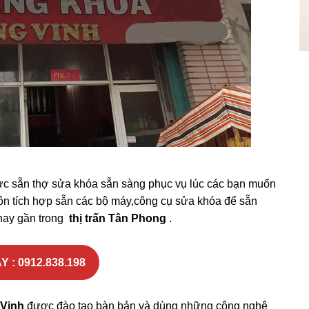
ực sẵn thợ sửa khóa sẵn sàng phục vụ lúc các bạn muốn
luôn tích hợp sẵn các bộ máy,công cụ sửa khóa để sẵn
 hay gần trong
thị trấn Tân Phong
.
Y : 0912.838.198
Vinh
được đào tạo bàn bản và dùng những công nghệ