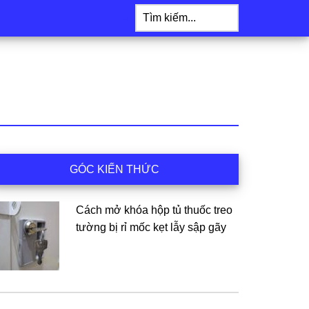
Tìm
kiếm...
idebar
GÓC KIẾN THỨC
hính
Cách mở khóa hộp tủ thuốc treo
tường bị rỉ mốc kẹt lẫy sập gãy