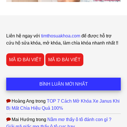
Footer
Liên hệ ngay với
timthosuakhoa.com
để được hỗ trợ
cứu hộ sửa khóa, mở khóa, làm chìa khóa nhanh nhất !!
MÃ ID BÀI VIẾT
MÃ ID BÀI VIẾT
BÌNH LUẬN MỚI NHẤT
Hoàng Ang
trong
TOP 7 Cách Mở Khóa Xe Janus Khi
Bị Mất Chìa Hiệu Quả 100%
Mai Hướng
trong
Nằm mơ thấy ô tô đánh con gì ?
Giải mã giấc mơ thấy ô tô cực hay