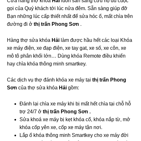
Cửa hàng thợ khóa
Hải
luôn sẵn sàng cứu hộ dù cuộc
gọi của Quý khách tới lúc nửa đêm. Sẵn sàng giúp đỡ
Bạn những lúc cấp thiết nhất để sửa hóc ổ, mất chìa trên
đường đi ở
thị trấn Phong Sơn
.
Hàng thợ sửa khóa
Hải
làm được hầu hết các loại Khóa
xe máy điện, xe đạp điện, xe tay gat, xe số, xe côn, xe
mô tô phân khối lớn… Dùng khóa Remote điều khiển
hay chìa khóa thông minh smartkey.
Các dịch vụ thợ đánh khóa xe máy tại
thị trấn Phong
Sơn
của thợ sửa khóa
Hải
gồm:
Đánh lại chìa xe máy khi bị mất hết chìa tại chỗ hỗ
trợ 24/7 ở
thị trấn Phong Sơn .
Sửa khoá xe máy bị kẹt khóa cổ, khóa nắp từ, mở
khóa cốp yên xe, cốp xe máy tận nơi.
Lắp ổ khóa thông minh Smartkey cho xe máy đời