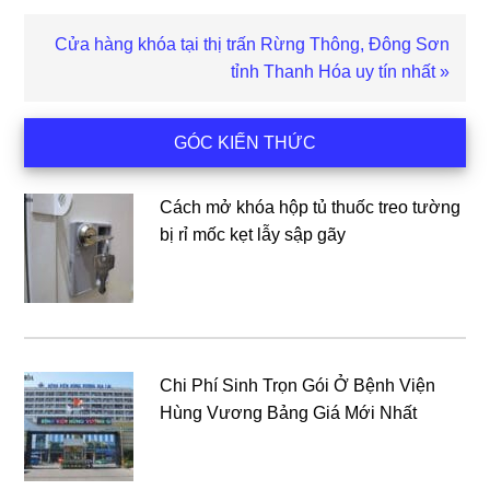
Bài
Cửa hàng khóa tại thị trấn Rừng Thông, Đông Sơn
viết
tỉnh Thanh Hóa uy tín nhất »
sau
Sidebar
GÓC KIẾN THỨC
chính
Cách mở khóa hộp tủ thuốc treo tường
bị rỉ mốc kẹt lẫy sập gãy
Chi Phí Sinh Trọn Gói Ở Bệnh Viện
Hùng Vương Bảng Giá Mới Nhất