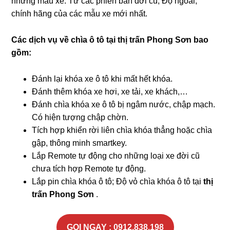
những mẫu xe. Từ các phiên bản đời cũ, Độ ngoài,
chính hãng của các mẫu xe mới nhất.
Các dịch vụ về chìa ô tô tại
thị trấn Phong Sơn bao
gồm:
Đánh lại khóa xe ô tô khi mất hết khóa.
Đánh thêm khóa xe hơi, xe tải, xe khách,…
Đánh chìa khóa xe ô tô bị ngâm nước, chập mạch.
Có hiện tượng chập chờn.
Tích hợp khiển rời liên chìa khóa thẳng hoặc chìa
gập, thông minh smartkey.
Lắp Remote tự động cho những loại xe đời cũ
chưa tích hợp Remote tự động.
Lắp pin chìa khóa ô tô; Độ vỏ chìa khóa ô tô tại
thị
trấn Phong Sơn
.
GỌI NGAY : 0912.838.198