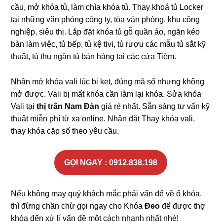
cầu, mở khóa tủ, làm chìa khóa tủ. Thay khoá tủ Locker
tại những văn phòng công ty, tòa văn phòng, khu công
nghiệp, siêu thị. Lắp đặt khóa tủ gỗ quần áo, ngăn kéo
bàn làm việc, tủ bếp, tủ kệ tivi, tủ rượu các mẫu tủ sắt kỹ
thuật, tủ thu ngân tủ bán hàng tại các cửa Tiệm.
Nhận mở khóa vali lúc bị kẹt, đúng mã số nhưng không
mở được. Vali bị mất khóa cần làm lại khóa. Sửa khóa
Vali tại
thị trấn Nam Đàn
giá rẻ nhất. Sẵn sàng tư vấn kỹ
thuật miễn phí từ xa online. Nhận đặt Thay khóa vali,
thay khóa cặp số theo yêu cầu.
GỌI NGAY : 0912.838.198
Nếu không may quý khách mắc phải vấn để về ổ khóa,
thì đừng chần chừ gọi ngay cho Khóa
Đeo
để được thợ
khóa đến xử lí vấn đề một cách nhanh nhất nhé!