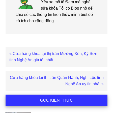
Yêu xe mô tô Đam mê nghề
sửa khóa Tôi có Blog nhỏ để
chia sẻ các thông tin kiến thức mình biết để
có ích cho cộng đồng
Bài
« Cửa hàng khóa tại thị trấn Mường Xén, Kỳ Sơn
viết
tỉnh Nghệ An giá tốt nhất
trước
Bài
Cửa hàng khóa tại thị trấn Quán Hành, Nghi Lộc tỉnh
viết
Nghệ An uy tín nhất »
sau
Sidebar
GÓC KIẾN THỨC
chính