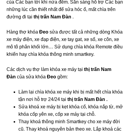
của Các bạn tới khi nửa đêm. Sẵn sàng hỗ trợ Các bạn
những lúc cần thiết nhất để sửa hóc ổ, mất chìa trên
đường đi tại
thị trấn Nam Đàn
.
Hàng thợ khóa
Đeo
sửa được tất cả những dòng Khóa
xe máy điện, xe đạp điện, xe tay gat, xe số, xe côn, xe
mô tô phân khối lớn… Sử dụng chìa khóa Remote điều
khiển hay chìa khóa thông minh smartkey.
Các dịch vụ thợ làm khóa xe máy tại
thị trấn Nam
Đàn
của sửa khóa
Đeo
gồm:
Làm lại chìa khóa xe máy khi bị mất hết chìa khóa
tận nơi hỗ trợ 24/24 tại
thị trấn Nam Đàn .
Sửa khoá xe máy bị kẹt khóa cổ, khóa nắp từ, mở
khóa cốp yên xe, cốp xe máy tại chỗ.
Thay khoá thông minh Smartkey cho xe máy đời
cũ. Thay khoá nguyên bản theo xe. Lắp khoá các