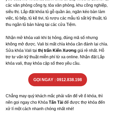
các văn phòng công ty, tòa văn phòng, khu công nghiệp,
siêu thị. Lắp đặt khóa tủ gỗ quần áo, ngăn kéo bàn làm
việc, tủ bếp, tủ kệ tivi, tủ rượu các mẫu tủ sắt kỹ thuật, tủ
thu ngân tủ bán hàng tại các cửa Tiệm.
Nhận mở khóa vali khi bị hỏng, đúng mã số nhưng
không mở được. Vali bị mất chìa khóa cần đánh lại chìa.
Sửa khóa Vali tại
thị trấn Kiến Xương
giá rẻ nhất. Hỗ
trợ tư vấn kỹ thuật miễn phí từ xa online. Nhận đặt Lắp
khóa vali, thay khóa cặp số theo yêu cầu.
GỌI NGAY : 0912.838.198
Chẳng may quý khách mắc phải vấn để về ổ khóa, thì
nên gọi ngay cho Khóa
Tấn Tài
để được thợ khóa đến
xử lí một cách nhanh chóng nhất nhé!