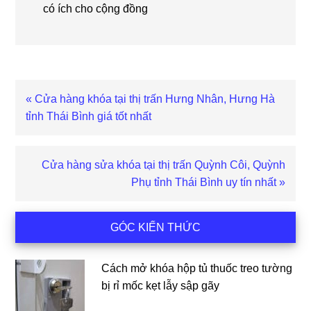
có ích cho cộng đồng
Bài
« Cửa hàng khóa tại thị trấn Hưng Nhân, Hưng Hà
viết
tỉnh Thái Bình giá tốt nhất
trước
Bài
Cửa hàng sửa khóa tại thị trấn Quỳnh Côi, Quỳnh
viết
Phụ tỉnh Thái Bình uy tín nhất »
sau
Sidebar
GÓC KIẾN THỨC
chính
Cách mở khóa hộp tủ thuốc treo tường
bị rỉ mốc kẹt lẫy sập gãy