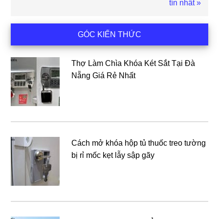
viết
tín nhất »
sau
Sidebar
GÓC KIẾN THỨC
chính
Thợ Làm Chìa Khóa Két Sắt Tại Đà
Nẵng Giá Rẻ Nhất
Cách mở khóa hộp tủ thuốc treo tường
bị rỉ mốc kẹt lẫy sập gãy