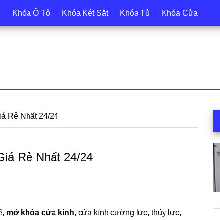
y
Khóa Ô Tô
Khóa Két Sắt
Khóa Tủ
Khóa Cửa
S
iá Rẻ Nhất 24/24
c
Giá Rẻ Nhất 24/24
ế,
mở khóa cửa kính
, cửa kính cường lực, thủy lực,