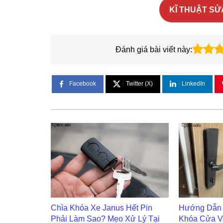
KĨ THUẬT SỬA
Đánh giá bài viết này:
Facebook
Twitter (X)
LinkedIn
Chìa Khóa Xe Janus Hết Pin
Hướng Dẫn 
Phải Làm Sao? Mẹo Xử Lý Tại
Khóa Cửa V