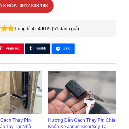
 KHÓA: 0912.838.198
Trung bình:
4.61
/5 (
51
đánh giá)
Pinterest
Tumblr
Zalo
Cách Thay Pin
Hướng Dẫn Cách Thay Pin Chìa
ân Tay Tại Nhà
Khóa Xe Janus Smartkey Tại