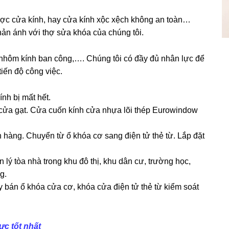
ược cửa kính, hay cửa kính xộc xệch không an toàn…
n ánh với thợ sửa khóa của chúng tôi.
 nhôm kính ban công,…. Chúng tôi có đầy đủ nhân lực để
iến độ công việc.
nh bị mất hết.
 cửa gạt. Cửa cuốn kính cửa nhựa lõi thép Eurowindow
 hàng. Chuyển từ ổ khóa cơ sang điện tử thẻ từ. Lắp đặt
lý tòa nhà trong khu đô thị, khu dân cư, trường học,
g.
 bán ổ khóa cửa cơ, khóa cửa điện tử thẻ từ kiểm soát
ực tốt nhất