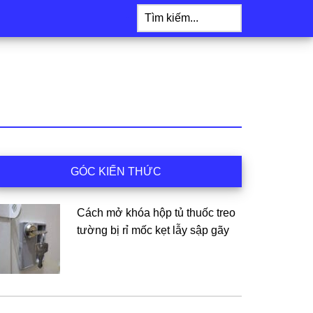
Tìm
kiếm...
idebar
GÓC KIẾN THỨC
hính
Cách mở khóa hộp tủ thuốc treo
tường bị rỉ mốc kẹt lẫy sập gãy