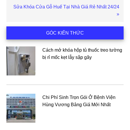
Bài
Sửa Khóa Cửa Gỗ Huế Tại Nhà Giá Rẻ Nhất 24/24
viết
»
sau
Sidebar
GÓC KIẾN THỨC
chính
Cách mở khóa hộp tủ thuốc treo tường
bị rỉ mốc kẹt lẫy sập gãy
Chi Phí Sinh Trọn Gói Ở Bệnh Viện
Hùng Vương Bảng Giá Mới Nhất