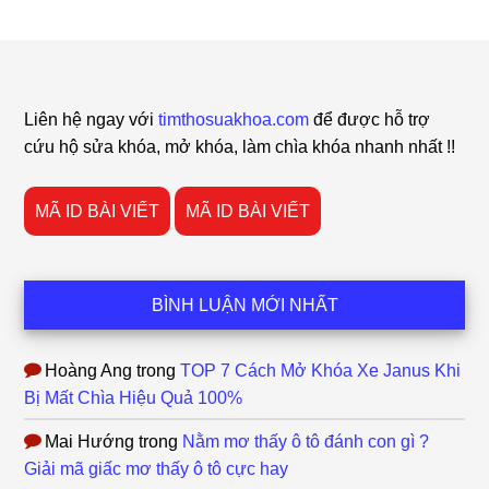
Footer
Liên hệ ngay với
timthosuakhoa.com
để được hỗ trợ
cứu hộ sửa khóa, mở khóa, làm chìa khóa nhanh nhất !!
MÃ ID BÀI VIẾT
MÃ ID BÀI VIẾT
BÌNH LUẬN MỚI NHẤT
Hoàng Ang
trong
TOP 7 Cách Mở Khóa Xe Janus Khi
Bị Mất Chìa Hiệu Quả 100%
Mai Hướng
trong
Nằm mơ thấy ô tô đánh con gì ?
Giải mã giấc mơ thấy ô tô cực hay