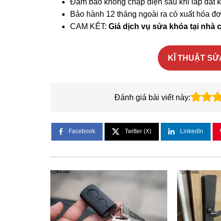
Đảm bảo không chập điện sau khi lắp đặt k
Bảo hành 12 tháng ngoài ra có xuất hóa đ
CAM KẾT:
Giá dịch vụ sửa khóa tại nhà 
KĨ THUẬT SỬA
Đánh giá bài viết này:
Facebook
Twitter (X)
LinkedIn