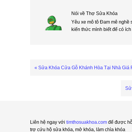
Nói về
Thợ Sửa Khóa
Yêu xe mô tô Đam mê nghề sửa
kiến thức mình biết để có í
Bài
« Sửa Khóa Cửa Gỗ Khánh Hòa Tại Nhà Giá 
viết
trước
Bài
Sử
viế
sa
Footer
Liên hệ ngay với
timthosuakhoa.com
để được h
trợ cứu hộ sửa khóa, mở khóa, làm chìa khóa