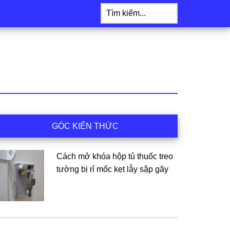
Tìm
kiếm...
idebar
GÓC KIẾN THỨC
hính
Cách mở khóa hộp tủ thuốc treo
tường bị rỉ mốc kẹt lẫy sập gãy