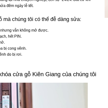
ửa đêm ngày lễ tết.
ỗ mà chúng tôi có thể đễ dàng sửa:
a nhưng vẫn không mở được.
ạch, hết PIN.
mở.
óa bị cong vênh.
nh do bị rơi.
 khóa cửa gỗ Kiên Giang của chúng tôi