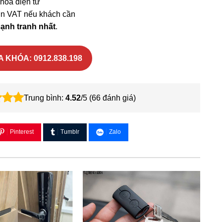
hóa điện tử
ơn VAT nếu khách cần
cạnh tranh nhất
.
 KHÓA: 0912.838.198
Trung bình:
4.52
/5 (
66
đánh giá)
Pinterest
Tumblr
Zalo